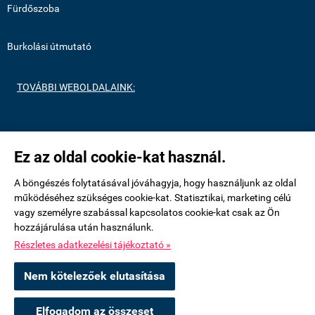
Fürdőszoba
Burkolási útmutató
TOVÁBBI WEBOLDALAINK:
https://medenceburkolatok.hu/
Ez az oldal cookie-kat használ.
https://metrocsempeshop.hu/
A böngészés folytatásával jóváhagyja, hogy használjunk az oldal
működéséhez szükséges cookie-kat. Statisztikai, marketing célú
vagy személyre szabással kapcsolatos cookie-kat csak az Ön
https://mozaikcsempek.hu/
hozzájárulása után használunk.
Részletes adatkezelési tájékoztató »
uvegmozaikshop.hu -
Royalmozaik Pool & Home Kft
-
ÁSZF
-
Adatkezelési
Nem kötelezőek elutasítása
tájékoztató
Elfogadom az összeset