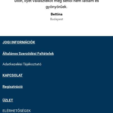
úton, ilyet választékot még sehol nem láttam és
gyönyörűek.
Bettina
Budapest
JOGI INFORMÁCIÓK
Általános Szerződési Feltételek
Adatkezelési Tájékoztató
KAPCSOLAT
Regisztráció
ÜZLET
ELÉRHETŐSÉGEK