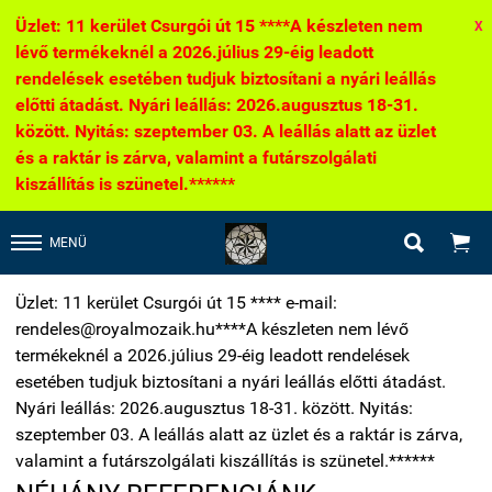
Üzlet: 11 kerület Csurgói út 15 ****A készleten nem
X
lévő termékeknél a 2026.július 29-éig leadott
rendelések esetében tudjuk biztosítani a nyári leállás
előtti átadást. Nyári leállás: 2026.augusztus 18-31.
között. Nyitás: szeptember 03. A leállás alatt az üzlet
és a raktár is zárva, valamint a futárszolgálati
kiszállítás is szünetel.******


MENÜ
Üzlet: 11 kerület Csurgói út 15 **** e-mail:
rendeles@royalmozaik.hu****A készleten nem lévő
termékeknél a 2026.július 29-éig leadott rendelések
esetében tudjuk biztosítani a nyári leállás előtti átadást.
Nyári leállás: 2026.augusztus 18-31. között. Nyitás:
szeptember 03. A leállás alatt az üzlet és a raktár is zárva,
valamint a futárszolgálati kiszállítás is szünetel.******