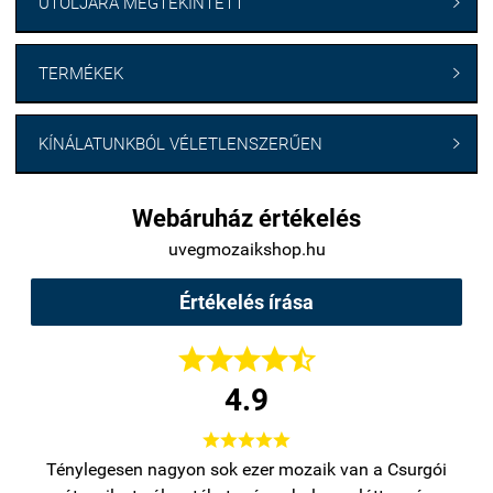
UTOLJÁRA MEGTEKINTETT

TERMÉKEK

KÍNÁLATUNKBÓL VÉLETLENSZERŰEN

Webáruház értékelés
uvegmozaikshop.hu
Értékelés írása





4.9





bb
Ténylegesen nagyon sok ezer mozaik van a Csurgói
Na