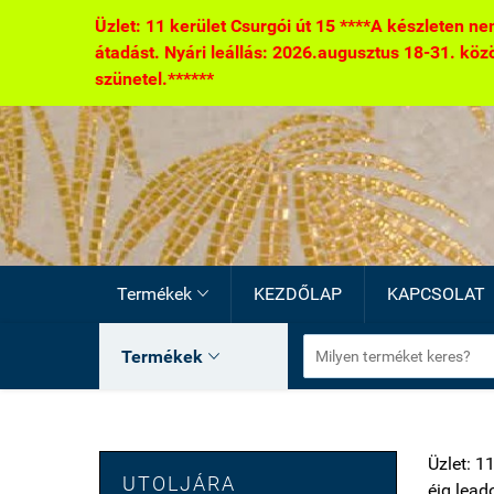
Üzlet: 11 kerület Csurgói út 15 ****A készleten nem
átadást. Nyári leállás: 2026.augusztus 18-31. között
szünetel.******
Termékek
KEZDŐLAP
KAPCSOLAT

Termékek

Üzlet: 1
UTOLJÁRA
éig lead