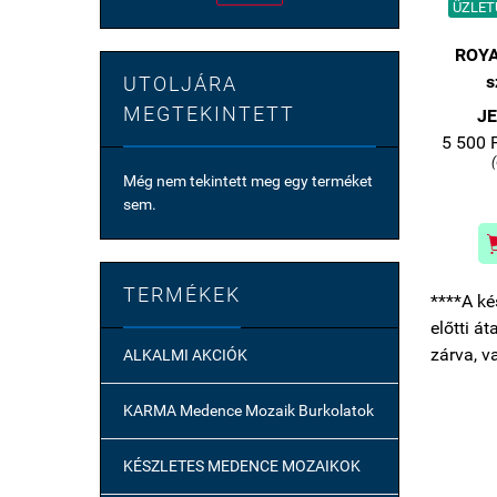
ÜZLETÜ
ROYA
s
UTOLJÁRA
MEGTEKINTETT
JE
5 500 F
Még nem tekintett meg egy terméket
sem.
TERMÉKEK
****A ké
előtti á
zárva, v
ALKALMI AKCIÓK
KARMA Medence Mozaik Burkolatok
KÉSZLETES MEDENCE MOZAIKOK