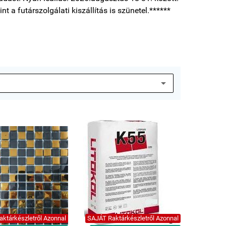
nt a futárszolgálati kiszállítás is szünetel.******
ktárkészletről Azonnal
SAJÁT Raktárkészletről Azonnal