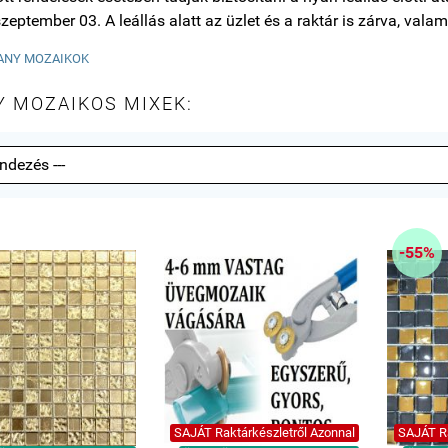
zeptember 03. A leállás alatt az üzlet és a raktár is zárva, valami
ANY MOZAIKOK
Y MOZAIKOS MIXEK:
-55%
SAJÁT Raktárkészletről Azonnal
SAJÁT Ra