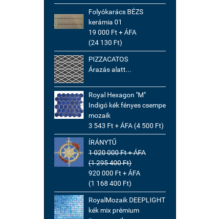
Folyókarács BÉZS
kerámia 01
19 000 Ft + ÁFA
(24 130 Ft)
PIZZACATOS
Árazás alatt...
Royal Hexagon "M"
Indigó kék fényes csempe
mozaik
3 543 Ft + ÁFA (4 500 Ft)
ÍRÁNYTŰ
1 020 000 Ft + ÁFA
(1 295 400 Ft)
920 000 Ft + ÁFA
(1 168 400 Ft)
RoyalMozaik DEEPLIGHT
kék mix prémium