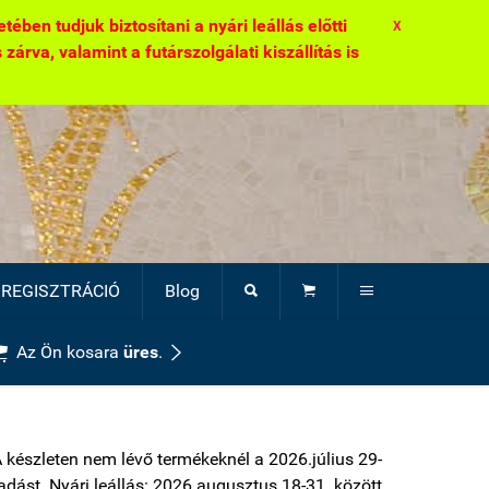
ben tudjuk biztosítani a nyári leállás előtti
X
zárva, valamint a futárszolgálati kiszállítás is
REGISZTRÁCIÓ
Blog





Az Ön kosara
üres
.
A készleten nem lévő termékeknél a 2026.július 29-
átadást. Nyári leállás: 2026.augusztus 18-31. között.