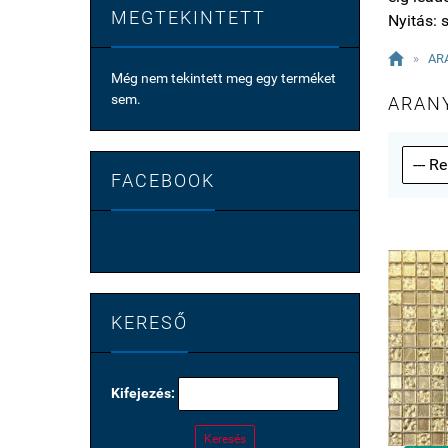
MEGTEKINTETT
Nyitás: s

»
AR
Még nem tekintett meg egy terméket
sem.
ARAN
FACEBOOK
KERESŐ
Kifejezés:
Keresés