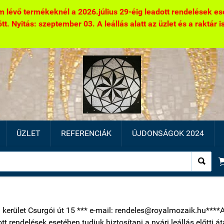
 lévő termékeknél a 2026.július 29-éig leadott rendelések eseté
. Nyitás: szeptember 03. A leállás alatt az üzlet és a raktár is 
ÜZLET
REFERENCIÁK
ÚJDONSÁGOK 2024

1 kerület Csurgói út 15 *** e-mail: rendeles@royalmozaik.hu****
ott rendelések esetében tudjuk biztosítani a nyári leállás előtti 