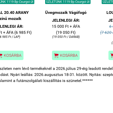
NK 1119 Bp Csurgoi út
ÜZLETÜNK 1119 Bp Csurgoi út
ÜZLETÜ
L 20.40 ARANY
Üvegmozaik Vágófogó
LO
zínű mozaik
JELENLEGI ÁR:
JE
LENLEGI ÁR:
15 000 Ft + ÁFA
6 
t + ÁFA (6 985 Ft)
(19 050 Ft)
(7 620 
(6 985 Ft / LAP)
(19 050 Ft / DARAB)
(


KOSÁRBA
KOSÁRBA
szleten nem lévő termékeknél a 2026.július 29-éig leadott rendelé
tadást. Nyári leállás: 2026.augusztus 18-31. között. Nyitás: szepte
alamint a futárszolgálati kiszállítás is szünetel.******