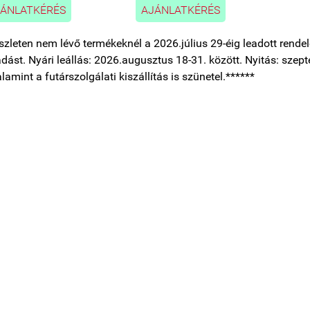
ÁNLATKÉRÉS
AJÁNLATKÉRÉS
szleten nem lévő termékeknél a 2026.július 29-éig leadott rendelé
tadást. Nyári leállás: 2026.augusztus 18-31. között. Nyitás: szepte
alamint a futárszolgálati kiszállítás is szünetel.******