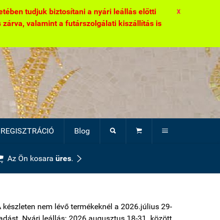
ben tudjuk biztosítani a nyári leállás előtti
X
zárva, valamint a futárszolgálati kiszállítás is
REGISZTRÁCIÓ
Blog





Az Ön kosara
üres
.
A készleten nem lévő termékeknél a 2026.július 29-
átadást. Nyári leállás: 2026.augusztus 18-31. között.