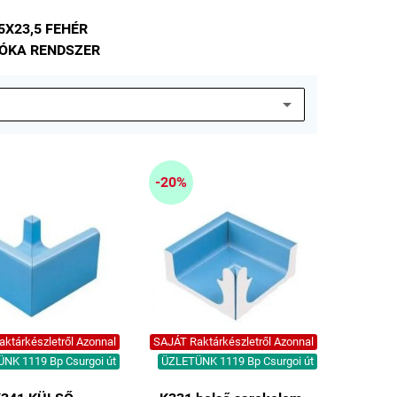
5X23,5 FEHÉR
ÓKA RENDSZER
-20%
ktárkészletről Azonnal
SAJÁT Raktárkészletről Azonnal
NK 1119 Bp Csurgoi út
ÜZLETÜNK 1119 Bp Csurgoi út