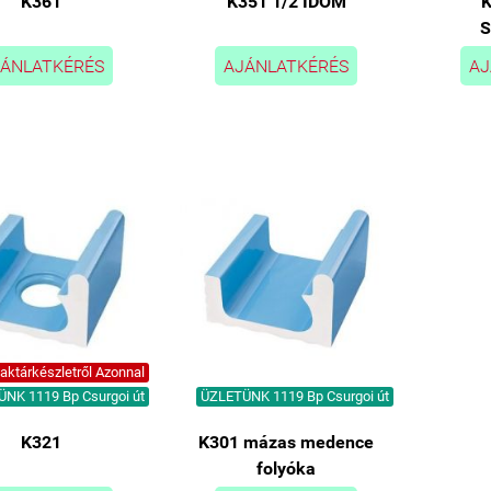
K361
K351 1/2 IDOM
K
ÁNLATKÉRÉS
AJÁNLATKÉRÉS
AJ
ktárkészletről Azonnal
NK 1119 Bp Csurgoi út
ÜZLETÜNK 1119 Bp Csurgoi út
K321
K301 mázas medence
folyóka