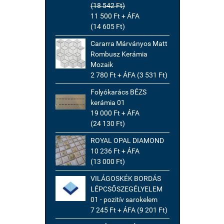
(18 542 Ft)
11 500 Ft + ÁFA
(14 605 Ft)
Cararra Márványos Matt
Rombusz Kerámia
Mozaik
2 780 Ft + ÁFA (3 531 Ft)
Folyókarács BÉZS
kerámia 01
19 000 Ft + ÁFA
(24 130 Ft)
ROYAL OPAL DIAMOND
10 236 Ft + ÁFA
(13 000 Ft)
VILÁGOSKÉK BORDÁS
LÉPCSŐSZEGÉLYELEM
01 - pozitív sarokelem
7 245 Ft + ÁFA (9 201 Ft)