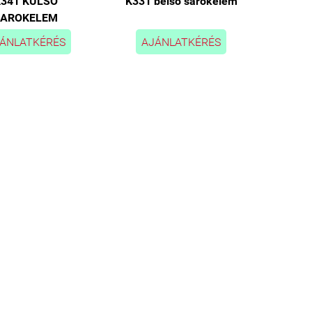
341 KÜLSŐ
K331 belső sarokelem
SAROKELEM
ÁNLATKÉRÉS
AJÁNLATKÉRÉS