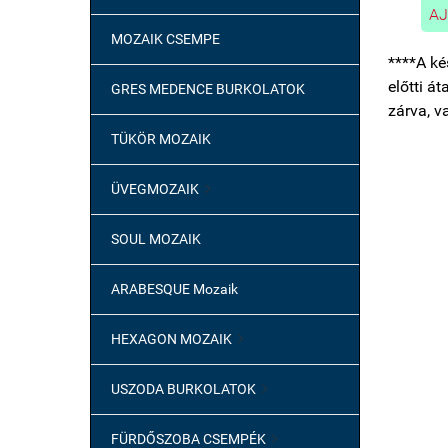
AJ
MOZAIK CSEMPE
****A ké
előtti á
GRES MEDENCE BURKOLATOK
zárva, v
TÜKÖR MOZAIK
ÜVEGMOZAIK

SOUL MOZAIK
ARABESQUE Mozaik
HEXAGON MOZAIK

USZODA BURKOLATOK

FÜRDŐSZOBA CSEMPÉK
