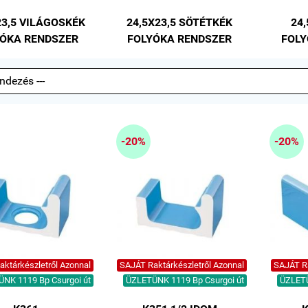
23,5 VILÁGOSKÉK
24,5X23,5 SÖTÉTKÉK
24,
ÓKA RENDSZER
FOLYÓKA RENDSZER
FOLY
-20%
-20%
ktárkészletről Azonnal
SAJÁT Raktárkészletről Azonnal
SAJÁT Ra
NK 1119 Bp Csurgoi út
ÜZLETÜNK 1119 Bp Csurgoi út
ÜZLETÜ