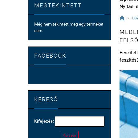
MEGTEKINTETT
Nyitás: s

»
US
Még nem tekintett meg egy terméket
sem.
MEDEN
FELS
Feszítet
FACEBOOK
feszítés
KERESŐ
Kifejezés:
Keresés