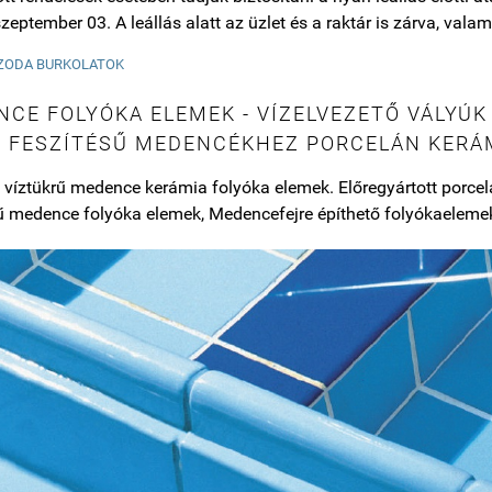
zeptember 03. A leállás alatt az üzlet és a raktár is zárva, valami
ZODA BURKOLATOK
CE FOLYÓKA ELEMEK - VÍZELVEZETŐ VÁLYÚK
Ő FESZÍTÉSŰ MEDENCÉKHEZ PORCELÁN KERÁ
t víztükrű medence kerámia folyóka elemek. Előregyártott porc
ű medence folyóka elemek, Medencefejre építhető folyókaelemek