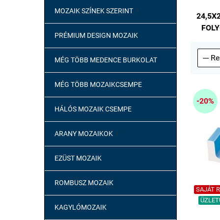
MOZAIK SZÍNEK SZERINT

24,5X
FOLY
PRÉMIUM DESIGN MOZAIK
MÉG TÖBB MEDENCE BURKOLAT
MÉG TÖBB MOZAIKCSEMPE
-20%
HÁLÓS MOZAIK CSEMPE
ARANY MOZAIKOK

EZÜST MOZAIK
ROMBUSZ MOZAIK
SAJÁT Ra
ÜZLETÜ
KAGYLÓMOZAIK