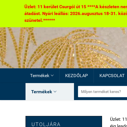
Üzlet: 11 kerület Csurgói út 15 ****A készleten nem
átadást. Nyári leállás: 2026.augusztus 18-31. között
szünetel.******
Termékek
KEZDŐLAP
KAPCSOLAT

Termékek

Üzlet: 1
UTOLJÁRA
éig lead