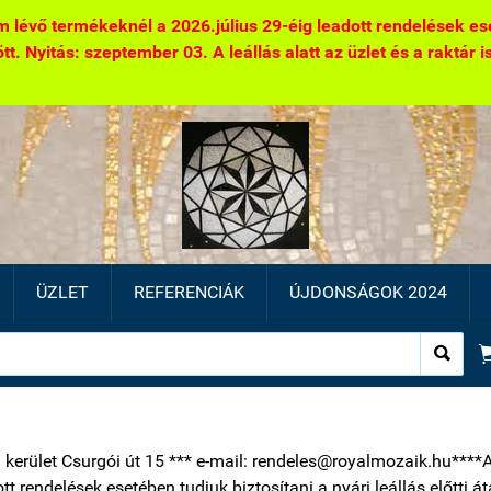
 lévő termékeknél a 2026.július 29-éig leadott rendelések eseté
. Nyitás: szeptember 03. A leállás alatt az üzlet és a raktár is 
ÜZLET
REFERENCIÁK
ÚJDONSÁGOK 2024

1 kerület Csurgói út 15 *** e-mail: rendeles@royalmozaik.hu****
ott rendelések esetében tudjuk biztosítani a nyári leállás előtti 