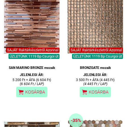
SAJÁT Raktárkészletről Azonnal
SAJÁT Raktárkészletről Azonnal
ÜZLETÜNK 1119 Bp Csurgoi út
ÜZLETÜNK 1119 Bp Csurgoi út
SAN MARINO BRONZE mozaik
BRONZGATE mozaik
JELENLEGI ÁR:
JELENLEGI ÁR:
5 200 Ft + ÁFA (6 604 Ft)
3 500 Ft + ÁFA (4 445 Ft)
(6 604 Ft / LAP)
(4 445 Ft / LAP)


KOSÁRBA
KOSÁRBA
-35%