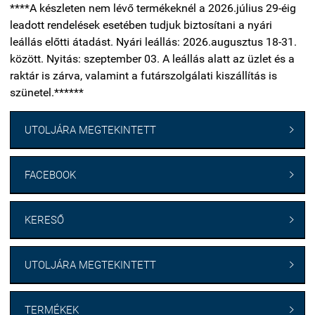
****A készleten nem lévő termékeknél a 2026.július 29-éig
leadott rendelések esetében tudjuk biztosítani a nyári
leállás előtti átadást. Nyári leállás: 2026.augusztus 18-31.
között. Nyitás: szeptember 03. A leállás alatt az üzlet és a
raktár is zárva, valamint a futárszolgálati kiszállítás is
szünetel.******
UTOLJÁRA MEGTEKINTETT

FACEBOOK

KERESŐ

UTOLJÁRA MEGTEKINTETT

TERMÉKEK
