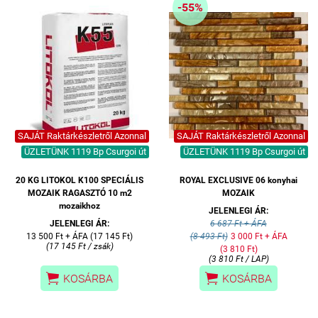
-55%
SAJÁT Raktárkészletről Azonnal
SAJÁT Raktárkészletről Azonnal
ÜZLETÜNK 1119 Bp Csurgoi út
ÜZLETÜNK 1119 Bp Csurgoi út
20 KG LITOKOL K100 SPECIÁLIS
ROYAL EXCLUSIVE 06 konyhai
MOZAIK RAGASZTÓ 10 m2
MOZAIK
mozaikhoz
JELENLEGI ÁR:
JELENLEGI ÁR:
6 687 Ft + ÁFA
13 500 Ft + ÁFA (17 145 Ft)
(8 493 Ft)
3 000 Ft + ÁFA
(17 145 Ft / zsák)
(3 810 Ft)
(3 810 Ft / LAP)


KOSÁRBA
KOSÁRBA