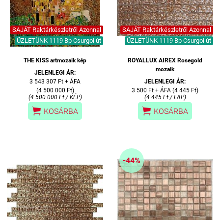
SAJÁT Raktárkészletről Azonnal
SAJÁT Raktárkészletről Azonnal
ÜZLETÜNK 1119 Bp Csurgoi út
ÜZLETÜNK 1119 Bp Csurgoi út
THE KISS artmozaik kép
ROYALLUX AIREX Rosegold
mozaik
JELENLEGI ÁR:
3 543 307 Ft + ÁFA
JELENLEGI ÁR:
(4 500 000 Ft)
3 500 Ft + ÁFA (4 445 Ft)
(4 500 000 Ft / KÉP)
(4 445 Ft / LAP)


KOSÁRBA
KOSÁRBA
-44%