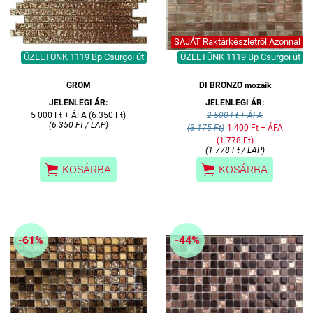
SAJÁT Raktárkészletről Azonnal
ÜZLETÜNK 1119 Bp Csurgoi út
ÜZLETÜNK 1119 Bp Csurgoi út
GROM
DI BRONZO mozaik
JELENLEGI ÁR:
JELENLEGI ÁR:
5 000 Ft + ÁFA (6 350 Ft)
2 500 Ft + ÁFA
(6 350 Ft / LAP)
(3 175 Ft)
1 400 Ft + ÁFA
(1 778 Ft)
(1 778 Ft / LAP)


KOSÁRBA
KOSÁRBA
-61%
-44%