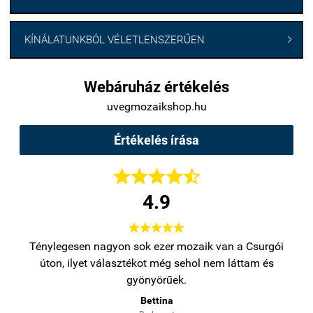
KÍNÁLATUNKBÓL VÉLETLENSZERŰEN

Webáruház értékelés
uvegmozaikshop.hu
Értékelés írása





4.9





bb
Ténylegesen nagyon sok ezer mozaik van a Csurgói
Na
úton, ilyet választékot még sehol nem láttam és
gyönyörűek.
Bettina