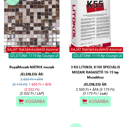
SAJÁT Raktárkészletről Azonnal
SAJÁT Raktárkészletről Azonnal
ÜZLETÜNK 1119 Bp Csurgoi út
ÜZLETÜNK 1119 Bp Csurgoi út
RoyalMozaik MÁTRIX mozaik
3 KG LITOKOL K100 SPECIÁLIS
MOZAIK RAGASZTÓ 10-15 lap
JELENLEGI ÁR:
Mozaikhoz
2 500 Ft + ÁFA
(3 175 Ft)
1 600 Ft + ÁFA
JELENLEGI ÁR:
(2 032 Ft)
2 500 Ft + ÁFA (3 175 Ft)
(2 032 Ft / LAP)
(3 175 Ft / zsák)


KOSÁRBA
KOSÁRBA