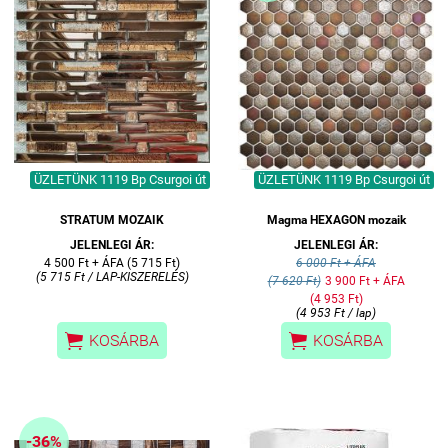
ÜZLETÜNK 1119 Bp Csurgoi út
ÜZLETÜNK 1119 Bp Csurgoi út
STRATUM MOZAIK
Magma HEXAGON mozaik
JELENLEGI ÁR:
JELENLEGI ÁR:
4 500 Ft + ÁFA (5 715 Ft)
6 000 Ft + ÁFA
(5 715 Ft / LAP-KISZERELÉS)
(7 620 Ft)
3 900 Ft + ÁFA
(4 953 Ft)
(4 953 Ft / lap)


KOSÁRBA
KOSÁRBA
-36%