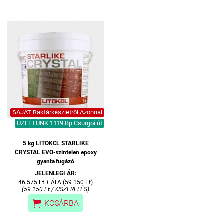
SAJÁT Raktárkészletről Azonnal
ÜZLETÜNK 1119 Bp Csurgoi út
5 kg LITOKOL STARLIKE
CRYSTAL EVO-színtelen epoxy
gyanta fugázó
JELENLEGI ÁR:
46 575 Ft + ÁFA (59 150 Ft)
(59 150 Ft / KISZERELÉS)

KOSÁRBA