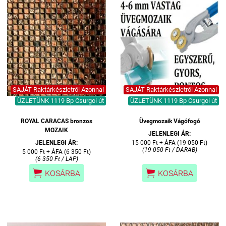
SAJÁT Raktárkészletről Azonnal
SAJÁT Raktárkészletről Azonnal
ÜZLETÜNK 1119 Bp Csurgoi út
ÜZLETÜNK 1119 Bp Csurgoi út
ROYAL CARACAS bronzos
Üvegmozaik Vágófogó
MOZAIK
JELENLEGI ÁR:
JELENLEGI ÁR:
15 000 Ft + ÁFA (19 050 Ft)
(19 050 Ft / DARAB)
5 000 Ft + ÁFA (6 350 Ft)
(6 350 Ft / LAP)


KOSÁRBA
KOSÁRBA