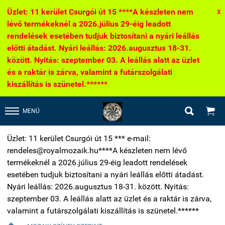
Üzlet: 11 kerület Csurgói út 15 ****A készleten nem
X
lévő termékeknél a 2026.július 29-éig leadott
rendelések esetében tudjuk biztosítani a nyári leállás
előtti átadást. Nyári leállás: 2026.augusztus 18-31.
között. Nyitás: szeptember 03. A leállás alatt az üzlet
és a raktár is zárva, valamint a futárszolgálati
kiszállítás is szünetel.******


MENÜ
Üzlet: 11 kerület Csurgói út 15 *** e-mail:
rendeles@royalmozaik.hu****A készleten nem lévő
termékeknél a 2026.július 29-éig leadott rendelések
esetében tudjuk biztosítani a nyári leállás előtti átadást.
Nyári leállás: 2026.augusztus 18-31. között. Nyitás:
szeptember 03. A leállás alatt az üzlet és a raktár is zárva,
valamint a futárszolgálati kiszállítás is szünetel.******