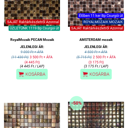
Élőben 11 ker Bp Csurgói út
SAJÁT Raktárkészletről Azonnal
ROYALMOZAIK MOZAIK
ÜZLETÜNK 1119 Bp Csurgoi út
SAJÁT Raktárkészletről Azonnal
RoyalMozaik PECAN Mozaik
AMSTERDAM mozaik
JELENLEGI ÁR:
JELENLEGI ÁR:
9 000 Ft + ÁFA
4 500 Ft + ÁFA
(11 430 Ft)
3 500 Ft + ÁFA
(5 715 Ft)
2 500 Ft + ÁFA
(4 445 Ft)
(3 175 Ft)
(4 445 Ft / LAP)
(3 175 Ft / LAP)


KOSÁRBA
KOSÁRBA
-50%