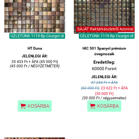
SAJÁT Raktárkészletről Azonnal
ÜZLETÜNK 1119 Bp Csurgoi út
ÜZLETÜNK 1119 Bp Csurgoi út
HT Duna
HIC 501 Spanyol prémium
üvegmozaik
JELENLEGI ÁR:
35 433 Ft + ÁFA (45 000 Ft)
Eredetileg:
(45 000 Ft / NÉGYZETMÉTER)
60000 Forint
JELENLEGI ÁR:
47 244 Ft + ÁFA
(60 000 Ft)
23 622 Ft + ÁFA
(30 000 Ft)
(30 000 Ft / négyzetméter)


KOSÁRBA
KOSÁRBA