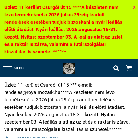
Üzlet: 11 kerület Csurgói út 15 ****A készleten nem
X
lévő termékeknél a 2026.július 29-éig leadott
rendelések esetében tudjuk biztosítani a nyári leállás
előtti átadást. Nyári leállás: 2026.augusztus 18-31.
között. Nyitás: szeptember 03. A leállás alatt az üzlet
és a raktár is zárva, valamint a futárszolgálati
kiszállítás is szünetel.******


MENÜ
Üzlet: 11 kerület Csurgói út 15 *** e-mail:
rendeles@royalmozaik.hu****A készleten nem lévő
termékeknél a 2026.július 29-éig leadott rendelések
esetében tudjuk biztosítani a nyári leállás előtti átadást.
Nyári leállás: 2026.augusztus 18-31. között. Nyitás:
szeptember 03. A leállás alatt az üzlet és a raktár is zárva,
valamint a futárszolgálati kiszállítás is szünetel.******