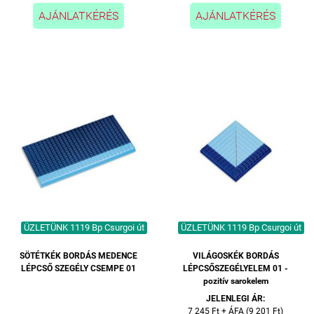
AJÁNLATKÉRÉS
AJÁNLATKÉRÉS
ÜZLETÜNK 1119 Bp Csurgoi út
ÜZLETÜNK 1119 Bp Csurgoi út
SÖTÉTKÉK BORDÁS MEDENCE
VILÁGOSKÉK BORDÁS
LÉPCSŐ SZEGÉLY CSEMPE 01
LÉPCSŐSZEGÉLYELEM 01 -
pozitív sarokelem
JELENLEGI ÁR:
7 245 Ft + ÁFA (9 201 Ft)