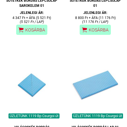
SÖTÉTKÉK BORDÁS LÉPCSŐLAP
SÖTÉTKÉK BORDÁS LÉPCSŐLAP
SAROKELEM 01
01
JELENLEGI ÁR:
JELENLEGI ÁR:
4 347 Ft + ÁFA (5 521 Ft)
8 800 Ft + ÁFA (11 176 Ft)
(5 521 Ft / LAP)
(11 176 Ft / LAP)


KOSÁRBA
KOSÁRBA
ÜZLETÜNK 1119 Bp Csurgoi út
ÜZLETÜNK 1119 Bp Csurgoi út