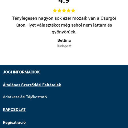
4.9





bb
Ténylegesen nagyon sok ezer mozaik van a Csurgói
Na
úton, ilyet választékot még sehol nem láttam és
gyönyörűek.
Bettina
Budapest
JOGI INFORMÁCIÓK
Általános Szerződési Feltételek
Adatkezelési Tájékoztató
KAPCSOLAT
Regisztráció