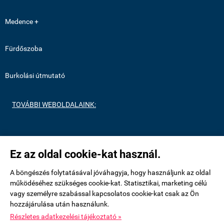
Medence +
Fürdőszoba
Burkolási útmutató
TOVÁBBI WEBOLDALAINK:
https://medenceburkolatok.hu/
Ez az oldal cookie-kat használ.
https://metrocsempeshop.hu/
A böngészés folytatásával jóváhagyja, hogy használjunk az oldal
működéséhez szükséges cookie-kat. Statisztikai, marketing célú
vagy személyre szabással kapcsolatos cookie-kat csak az Ön
https://mozaikcsempek.hu/
hozzájárulása után használunk.
Részletes adatkezelési tájékoztató »