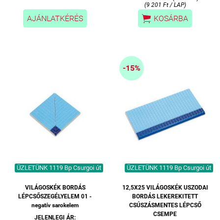
(9 201 Ft / LAP)

AJÁNLATKÉRÉS
KOSÁRBA
-15%
ÜZLETÜNK 1119 Bp Csurgoi út
ÜZLETÜNK 1119 Bp Csurgoi út
VILÁGOSKÉK BORDÁS
12,5X25 VILÁGOSKÉK USZODAI
LÉPCSŐSZEGÉLYELEM 01 -
BORDÁS LEKEREKITETT
negatív sarokelem
CSÚSZÁSMENTES LÉPCSŐ
CSEMPE
JELENLEGI ÁR: