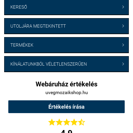
KERESŐ

UTOLJÁRA MEGTEKINTETT

TERMÉKEK

KÍNÁLATUNKBÓL VÉLETLENSZERŰEN

Webáruház értékelés
uvegmozaikshop.hu
Értékelés írása




