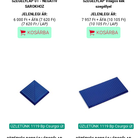
SZEGÉLYLAP 01 - NEGATÍV
SZEGÉLYLAP Világos kék
SAROKHOZ
szegéllyel
JELENLEGI ÁR:
JELENLEGI ÁR:
6 000 Ft + ÁFA (7 620 Ft)
7 957 Ft + ÁFA (10 105 Ft)
(7 620 Ft / LAP)
(10 105 Ft / LAP)


KOSÁRBA
KOSÁRBA
ÜZLETÜNK 1119 Bp Csurgoi út
ÜZLETÜNK 1119 Bp Csurgoi út