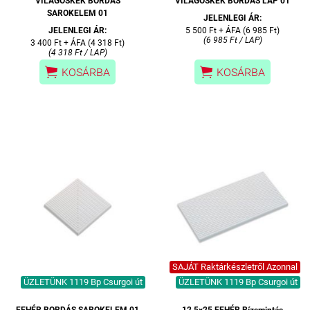
VILÁGOSKÉK BORDÁS
VILÁGOSKÉK BORDÁS LAP 01
SAROKELEM 01
JELENLEGI ÁR:
JELENLEGI ÁR:
5 500 Ft + ÁFA (6 985 Ft)
(6 985 Ft / LAP)
3 400 Ft + ÁFA (4 318 Ft)
(4 318 Ft / LAP)


KOSÁRBA
KOSÁRBA
SAJÁT Raktárkészletről Azonnal
ÜZLETÜNK 1119 Bp Csurgoi út
ÜZLETÜNK 1119 Bp Csurgoi út
FEHÉR BORDÁS SAROKELEM 01
12,5x25 FEHÉR Rízsmintás