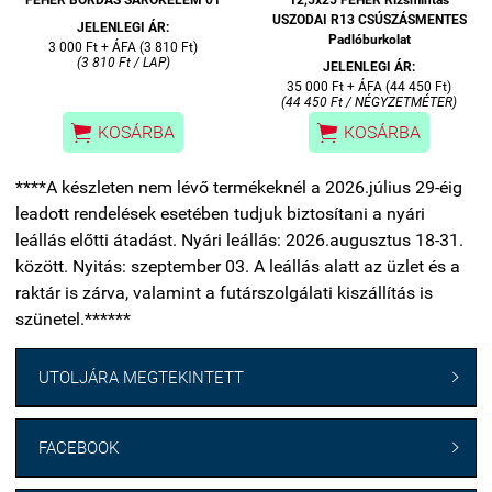
USZODAI R13 CSÚSZÁSMENTES
JELENLEGI ÁR:
Padlóburkolat
3 000 Ft + ÁFA (3 810 Ft)
(3 810 Ft / LAP)
JELENLEGI ÁR:
35 000 Ft + ÁFA (44 450 Ft)
(44 450 Ft / NÉGYZETMÉTER)


KOSÁRBA
KOSÁRBA
****A készleten nem lévő termékeknél a 2026.július 29-éig
leadott rendelések esetében tudjuk biztosítani a nyári
leállás előtti átadást. Nyári leállás: 2026.augusztus 18-31.
között. Nyitás: szeptember 03. A leállás alatt az üzlet és a
raktár is zárva, valamint a futárszolgálati kiszállítás is
szünetel.******
UTOLJÁRA MEGTEKINTETT

FACEBOOK
