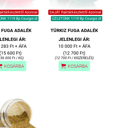
ktárkészletről Azonnal
SAJÁT Raktárkészletről Azonnal
NK 1119 Bp Csurgoi út
ÜZLETÜNK 1119 Bp Csurgoi út
K FUGA ADALÉK
TÜRKIZ FUGA ADALÉK
LENLEGI ÁR:
JELENLEGI ÁR:
 283 Ft + ÁFA
10 000 Ft + ÁFA
(15 600 Ft)
(12 700 Ft)
156 000 Ft / KG)
(12 700 Ft / KISZERELÉS)


KOSÁRBA
KOSÁRBA