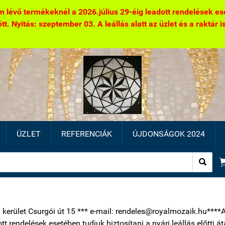
 lévő termékeknél a 2026.július 29-éig leadott rendelések eseté
. Nyitás: szeptember 03. A leállás alatt az üzlet és a raktár is 
ÜZLET
REFERENCIÁK
ÚJDONSÁGOK 2024

1 kerület Csurgói út 15 *** e-mail: rendeles@royalmozaik.hu****
ott rendelések esetében tudjuk biztosítani a nyári leállás előtti 