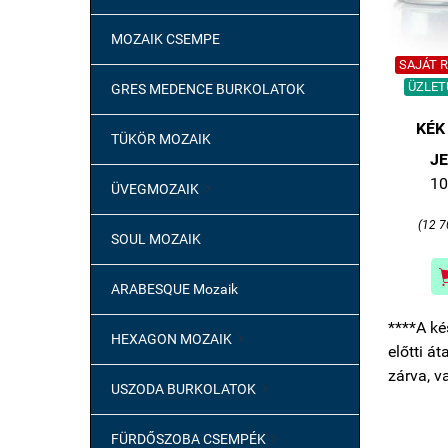
MOZAIK CSEMPE
SAJÁT Ra
ÜZLETÜ
GRES MEDENCE BURKOLATOK
KÉK
TÜKÖR MOZAIK
JE
10
ÜVEGMOZAIK

(12 7
SOUL MOZAIK
ARABESQUE Mozaik
****A ké
HEXAGON MOZAIK

előtti á
zárva, v
USZODA BURKOLATOK

FÜRDŐSZOBA CSEMPÉK
