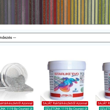
ktárkészletről Azonnal
SAJÁT Raktárkészletről Azonnal
SAJÁT Ra
NK 1119 Bp Csurgoi út
ÜZLETÜNK 1119 Bp Csurgoi út
ÜZLETÜ