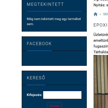
MEGTEKINTETT
Nyitás: s

»
SE
Még nem tekintett meg egy terméket
sem.
EPOXI
Üzletünk
emeltünk
FACEBOOK
fugaszín
Térhálós
KERESŐ
Kifejezés:
Keresés