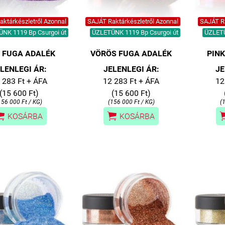
ktárkészletről Azonnal
SAJÁT Raktárkészletről Azonnal
SAJÁT Ra
NK 1119 Bp Csurgoi út
ÜZLETÜNK 1119 Bp Csurgoi út
ÜZLETÜ
A FUGA ADALÉK
VÖRÖS FUGA ADALÉK
PIN
LENLEGI ÁR:
JELENLEGI ÁR:
JE
 283 Ft + ÁFA
12 283 Ft + ÁFA
12
(15 600 Ft)
(15 600 Ft)
156 000 Ft / KG)
(156 000 Ft / KG)
(


KOSÁRBA
KOSÁRBA