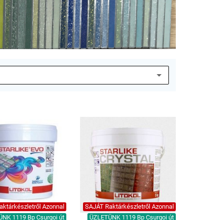
ktárkészletről Azonnal
SAJÁT Raktárkészletről Azonnal
NK 1119 Bp Csurgoi út
ÜZLETÜNK 1119 Bp Csurgoi út