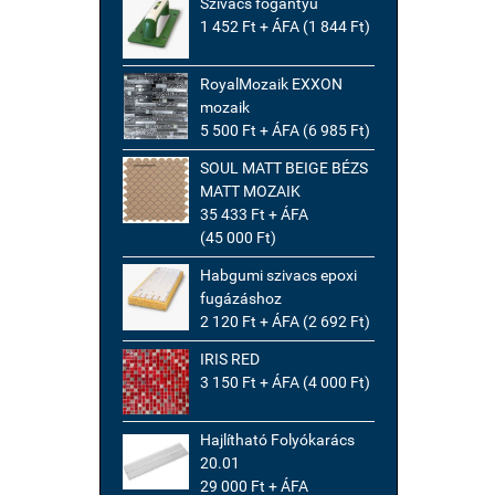
Szivacs fogantyú
1 452 Ft + ÁFA (1 844 Ft)
RoyalMozaik EXXON
mozaik
5 500 Ft + ÁFA (6 985 Ft)
SOUL MATT BEIGE BÉZS
MATT MOZAIK
35 433 Ft + ÁFA
(45 000 Ft)
Habgumi szivacs epoxi
fugázáshoz
2 120 Ft + ÁFA (2 692 Ft)
IRIS RED
3 150 Ft + ÁFA (4 000 Ft)
Hajlítható Folyókarács
20.01
29 000 Ft + ÁFA