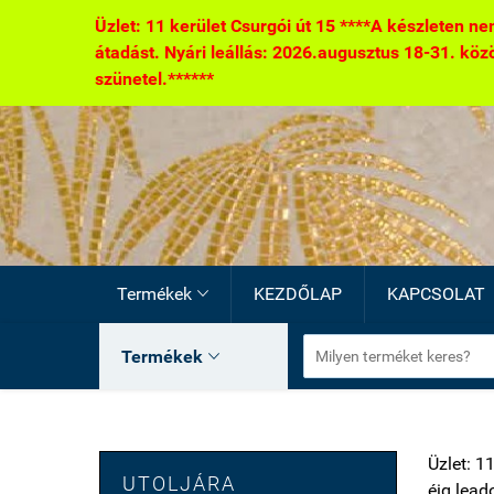
Üzlet: 11 kerület Csurgói út 15 ****A készleten nem
átadást. Nyári leállás: 2026.augusztus 18-31. között
szünetel.******
Termékek
KEZDŐLAP
KAPCSOLAT

Termékek

Üzlet: 1
UTOLJÁRA
éig lead