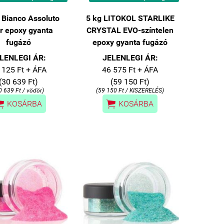
 Bianco Assoluto
5 kg LITOKOL STARLIKE
r epoxy gyanta
CRYSTAL EVO-színtelen
fugázó
epoxy gyanta fugázó
LENLEGI ÁR:
JELENLEGI ÁR:
 125 Ft + ÁFA
46 575 Ft + ÁFA
(30 639 Ft)
(59 150 Ft)
0 639 Ft / vödör)
(59 150 Ft / KISZERELÉS)


KOSÁRBA
KOSÁRBA