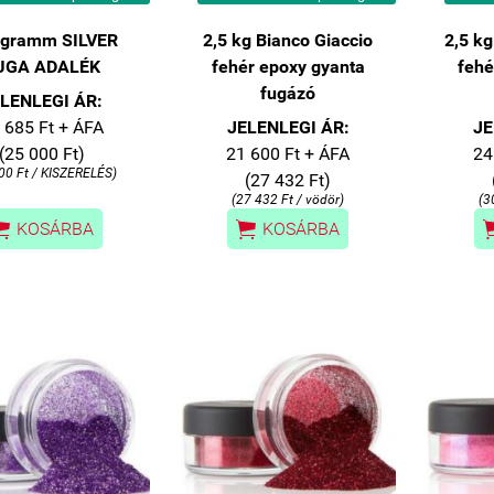
 gramm SILVER
2,5 kg Bianco Giaccio
2,5 kg
UGA ADALÉK
fehér epoxy gyanta
fehé
fugázó
LENLEGI ÁR:
 685 Ft + ÁFA
JELENLEGI ÁR:
JE
(25 000 Ft)
21 600 Ft + ÁFA
24
00 Ft / KISZERELÉS)
(27 432 Ft)
(27 432 Ft / vödör)
(3


KOSÁRBA
KOSÁRBA