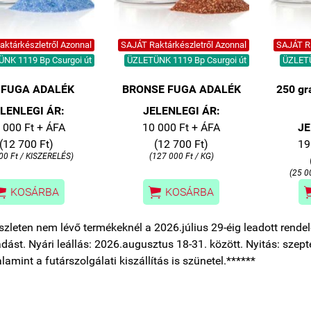
ktárkészletről Azonnal
SAJÁT Raktárkészletről Azonnal
SAJÁT Ra
NK 1119 Bp Csurgoi út
ÜZLETÜNK 1119 Bp Csurgoi út
ÜZLETÜ
 FUGA ADALÉK
BRONSE FUGA ADALÉK
250 g
LENLEGI ÁR:
JELENLEGI ÁR:
 000 Ft + ÁFA
10 000 Ft + ÁFA
JE
(12 700 Ft)
(12 700 Ft)
19
00 Ft / KISZERELÉS)
(127 000 Ft / KG)
(25 0


KOSÁRBA
KOSÁRBA
szleten nem lévő termékeknél a 2026.július 29-éig leadott rendelé
tadást. Nyári leállás: 2026.augusztus 18-31. között. Nyitás: szepte
alamint a futárszolgálati kiszállítás is szünetel.******