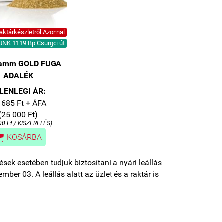
ktárkészletről Azonnal
NK 1119 Bp Csurgoi út
ramm GOLD FUGA
ADALÉK
LENLEGI ÁR:
 685 Ft + ÁFA
(25 000 Ft)
00 Ft / KISZERELÉS)

KOSÁRBA
sek esetében tudjuk biztosítani a nyári leállás
mber 03. A leállás alatt az üzlet és a raktár is