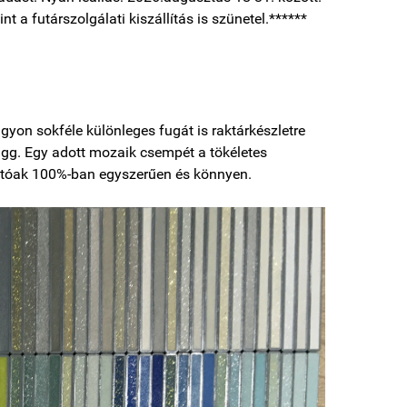
nt a futárszolgálati kiszállítás is szünetel.******
yon sokféle különleges fugát is raktárkészletre
ügg. Egy adott mozaik csempét a tökéletes
hatóak 100%-ban egyszerűen és könnyen.