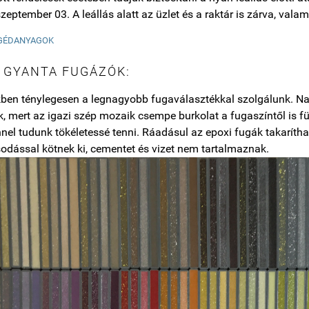
zeptember 03. A leállás alatt az üzlet és a raktár is zárva, valami
GÉDANYAGOK
 GYANTA FUGÁZÓK:
ben ténylegesen a legnagyobb fugaválasztékkal szolgálunk. Nag
, mert az igazi szép mozaik csempe burkolat a fugaszíntől is f
nel tudunk tökéletessé tenni. Ráadásul az epoxi fugák takarít
odással kötnek ki, cementet és vizet nem tartalmaznak.