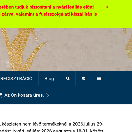
ben tudjuk biztosítani a nyári leállás előtti
X
zárva, valamint a futárszolgálati kiszállítás is
REGISZTRÁCIÓ
Blog





Az Ön kosara
üres
.
A készleten nem lévő termékeknél a 2026.július 29-
átadást. Nyári leállás: 2026.augusztus 18-31. között.