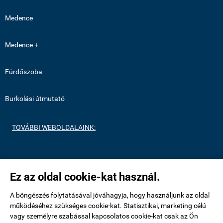
Medence
Medence +
Fürdőszoba
Burkolási útmutató
TOVÁBBI WEBOLDALAINK:
https://medenceburkolatok.hu/
Ez az oldal cookie-kat használ.
https://metrocsempeshop.hu/
A böngészés folytatásával jóváhagyja, hogy használjunk az oldal
működéséhez szükséges cookie-kat. Statisztikai, marketing célú
vagy személyre szabással kapcsolatos cookie-kat csak az Ön
https://mozaikcsempek.hu/