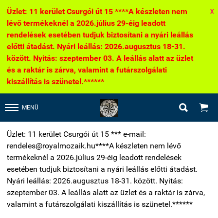
Üzlet: 11 kerület Csurgói út 15 ****A készleten nem
X
lévő termékeknél a 2026.július 29-éig leadott
rendelések esetében tudjuk biztosítani a nyári leállás
előtti átadást. Nyári leállás: 2026.augusztus 18-31.
között. Nyitás: szeptember 03. A leállás alatt az üzlet
és a raktár is zárva, valamint a futárszolgálati
kiszállítás is szünetel.******


MENÜ
Üzlet: 11 kerület Csurgói út 15 *** e-mail:
rendeles@royalmozaik.hu****A készleten nem lévő
termékeknél a 2026.július 29-éig leadott rendelések
esetében tudjuk biztosítani a nyári leállás előtti átadást.
Nyári leállás: 2026.augusztus 18-31. között. Nyitás:
szeptember 03. A leállás alatt az üzlet és a raktár is zárva,
valamint a futárszolgálati kiszállítás is szünetel.******