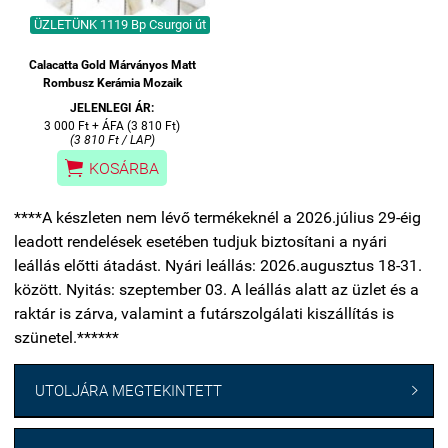
ÜZLETÜNK 1119 Bp Csurgoi út
Calacatta Gold Márványos Matt
Rombusz Kerámia Mozaik
JELENLEGI ÁR:
3 000 Ft + ÁFA (3 810 Ft)
(3 810 Ft / LAP)

KOSÁRBA
****A készleten nem lévő termékeknél a 2026.július 29-éig
leadott rendelések esetében tudjuk biztosítani a nyári
leállás előtti átadást. Nyári leállás: 2026.augusztus 18-31.
között. Nyitás: szeptember 03. A leállás alatt az üzlet és a
raktár is zárva, valamint a futárszolgálati kiszállítás is
szünetel.******
UTOLJÁRA MEGTEKINTETT
