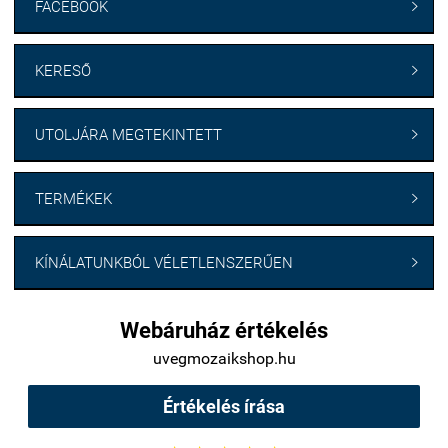
FACEBOOK

KERESŐ

UTOLJÁRA MEGTEKINTETT

TERMÉKEK

KÍNÁLATUNKBÓL VÉLETLENSZERŰEN

Webáruház értékelés
uvegmozaikshop.hu
Értékelés írása