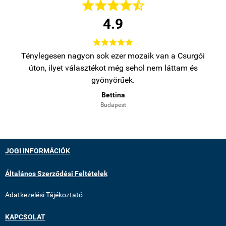





4.9





bb
Ténylegesen nagyon sok ezer mozaik van a Csurgói
Na
úton, ilyet választékot még sehol nem láttam és
gyönyörűek.
Bettina
Budapest
JOGI INFORMÁCIÓK
Általános Szerződési Feltételek
Adatkezelési Tájékoztató
KAPCSOLAT