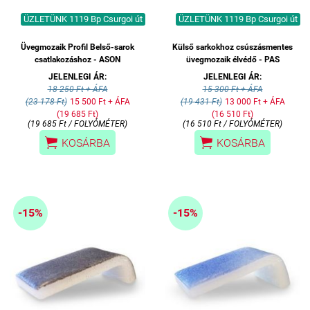
ÜZLETÜNK 1119 Bp Csurgoi út
ÜZLETÜNK 1119 Bp Csurgoi út
Üvegmozaik Profil Belső-sarok
Külső sarkokhoz csúszásmentes
csatlakozáshoz - ASON
üvegmozaik élvédő - PAS
JELENLEGI ÁR:
JELENLEGI ÁR:
18 250 Ft + ÁFA
15 300 Ft + ÁFA
(23 178 Ft)
15 500 Ft + ÁFA
(19 431 Ft)
13 000 Ft + ÁFA
(19 685 Ft)
(16 510 Ft)
(19 685 Ft / FOLYÓMÉTER)
(16 510 Ft / FOLYÓMÉTER)


KOSÁRBA
KOSÁRBA
-15%
-15%