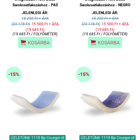
Sarokcsatlakozáshoz - PAS
Sarokcsatlakozáshoz - NEGRO
JELENLEGI ÁR:
JELENLEGI ÁR:
18 250 Ft + ÁFA
18 250 Ft + ÁFA
(23 178 Ft)
15 500 Ft + ÁFA
(23 178 Ft)
15 500 Ft + ÁFA
(19 685 Ft)
(19 685 Ft)
(19 685 Ft / FOLYÓMÉTER)
(19 685 Ft / FOLYÓMÉTER)


KOSÁRBA
KOSÁRBA
-15%
-15%
ÜZLETÜNK 1119 Bp Csurgoi út
ÜZLETÜNK 1119 Bp Csurgoi út