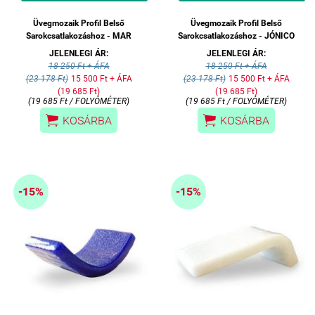
Üvegmozaik Profil Belső
Üvegmozaik Profil Belső
Sarokcsatlakozáshoz - MAR
Sarokcsatlakozáshoz - JÓNICO
JELENLEGI ÁR:
JELENLEGI ÁR:
18 250 Ft + ÁFA
18 250 Ft + ÁFA
(23 178 Ft)
15 500 Ft + ÁFA
(23 178 Ft)
15 500 Ft + ÁFA
(19 685 Ft)
(19 685 Ft)
(19 685 Ft / FOLYÓMÉTER)
(19 685 Ft / FOLYÓMÉTER)


KOSÁRBA
KOSÁRBA
-15%
-15%