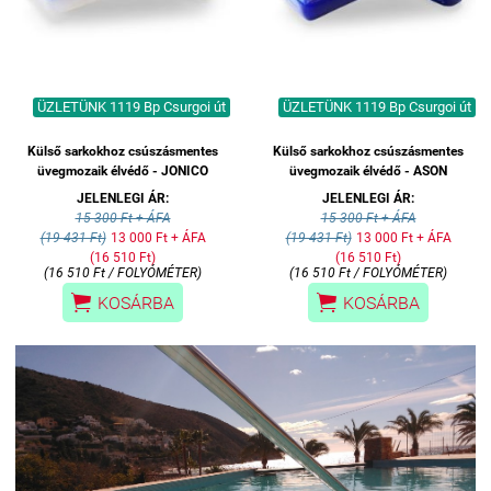
ÜZLETÜNK 1119 Bp Csurgoi út
ÜZLETÜNK 1119 Bp Csurgoi út
Külső sarkokhoz csúszásmentes
Külső sarkokhoz csúszásmentes
üvegmozaik élvédő - JONICO
üvegmozaik élvédő - ASON
JELENLEGI ÁR:
JELENLEGI ÁR:
15 300 Ft + ÁFA
15 300 Ft + ÁFA
(19 431 Ft)
13 000 Ft + ÁFA
(19 431 Ft)
13 000 Ft + ÁFA
(16 510 Ft)
(16 510 Ft)
(16 510 Ft / FOLYÓMÉTER)
(16 510 Ft / FOLYÓMÉTER)


KOSÁRBA
KOSÁRBA