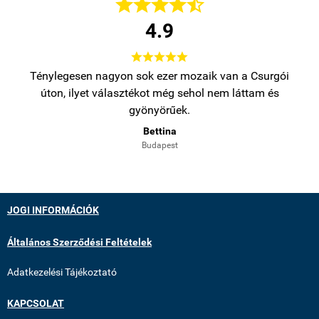





4.9





bb
Ténylegesen nagyon sok ezer mozaik van a Csurgói
Na
úton, ilyet választékot még sehol nem láttam és
gyönyörűek.
Bettina
Budapest
JOGI INFORMÁCIÓK
Általános Szerződési Feltételek
Adatkezelési Tájékoztató
KAPCSOLAT