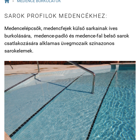

»
MEDENCE BURKOLATOK
SAROK PROFILOK MEDENCÉKHEZ:
Medencelépcsők, medencfejek külső sarkainak íves
burkolására, medence-padló és medence-fal belső sarok
csatlakozására alklamas üvegmozaik színazonos
sarokelemek.