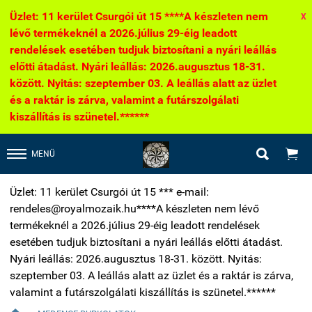
Üzlet: 11 kerület Csurgói út 15 ****A készleten nem
X
lévő termékeknél a 2026.július 29-éig leadott
rendelések esetében tudjuk biztosítani a nyári leállás
előtti átadást. Nyári leállás: 2026.augusztus 18-31.
között. Nyitás: szeptember 03. A leállás alatt az üzlet
és a raktár is zárva, valamint a futárszolgálati
kiszállítás is szünetel.******


MENÜ
Üzlet: 11 kerület Csurgói út 15 *** e-mail:
rendeles@royalmozaik.hu****A készleten nem lévő
termékeknél a 2026.július 29-éig leadott rendelések
esetében tudjuk biztosítani a nyári leállás előtti átadást.
Nyári leállás: 2026.augusztus 18-31. között. Nyitás:
szeptember 03. A leállás alatt az üzlet és a raktár is zárva,
valamint a futárszolgálati kiszállítás is szünetel.******