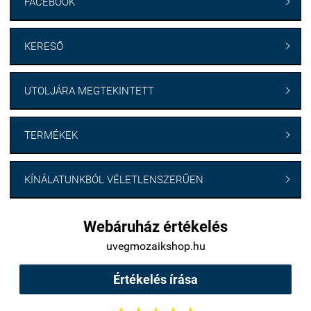
FACEBOOK

KERESŐ

UTOLJÁRA MEGTEKINTETT

TERMÉKEK

KÍNÁLATUNKBÓL VÉLETLENSZERŰEN

Webáruház értékelés
uvegmozaikshop.hu
Értékelés írása