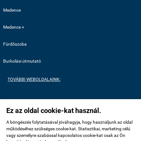
Medence
Medence +
Fürdőszoba
Burkolási útmutató
TOVÁBBI WEBOLDALAINK:
https://medenceburkolatok.hu/
Ez az oldal cookie-kat használ.
https://metrocsempeshop.hu/
A böngészés folytatásával jóváhagyja, hogy használjunk az oldal
működéséhez szükséges cookie-kat. Statisztikai, marketing célú
vagy személyre szabással kapcsolatos cookie-kat csak az Ön
https://mozaikcsempek.hu/