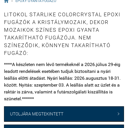

»
EPOXY GYANTA FUGÁZÓ
LITOKOL STARLIKE COLORCRYSTAL EPOXI
FUGÁZÓK A KRISTÁLYMOZAIK, DEKOR
MOZAIKOK SZÍNES EPOXI GYANTA
TAKARÍTHATÓ FUGÁZÓJA. NEM
SZÍNEZŐDIK, KÖNNYEN TAKARÍTHATÓ
FUGÁZÓ:
****A készleten nem lévő termékeknél a 2026.július 29-éig
leadott rendelések esetében tudjuk biztosítani a nyári
leállás előtti átadást. Nyári leállás: 2026.augusztus 18-31.
között. Nyitás: szeptember 03. A leállás alatt az üzlet és a
raktár is zárva, valamint a futárszolgálati kiszállítás is
szünetel.******
UTOLJÁRA MEGTEKINTETT
