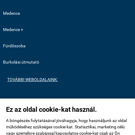
Medence
Medence +
Fürdőszoba
Burkolási útmutató
TOVÁBBI WEBOLDALAINK:
https://medenceburkolatok.hu/
Ez az oldal cookie-kat használ.
https://metrocsempeshop.hu/
A böngészés folytatásával jóváhagyja, hogy használjunk az oldal
működéséhez szükséges cookie-kat. Statisztikai, marketing célú
vagy személyre szabással kapcsolatos cookie-kat csak az Ön
https://mozaikcsempek.hu/