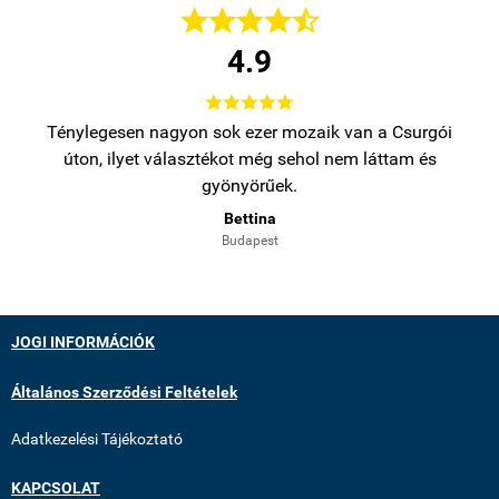





4.9





bb
Ténylegesen nagyon sok ezer mozaik van a Csurgói
Na
úton, ilyet választékot még sehol nem láttam és
gyönyörűek.
Bettina
Budapest
JOGI INFORMÁCIÓK
Általános Szerződési Feltételek
Adatkezelési Tájékoztató
KAPCSOLAT