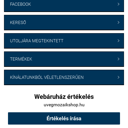
FACEBOOK

KERESŐ

UTOLJÁRA MEGTEKINTETT

TERMÉKEK

KÍNÁLATUNKBÓL VÉLETLENSZERŰEN

Webáruház értékelés
uvegmozaikshop.hu
Értékelés írása