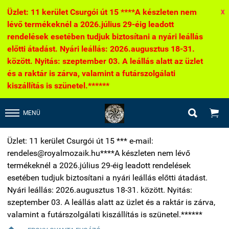
Üzlet: 11 kerület Csurgói út 15 ****A készleten nem
X
lévő termékeknél a 2026.július 29-éig leadott
rendelések esetében tudjuk biztosítani a nyári leállás
előtti átadást. Nyári leállás: 2026.augusztus 18-31.
között. Nyitás: szeptember 03. A leállás alatt az üzlet
és a raktár is zárva, valamint a futárszolgálati
kiszállítás is szünetel.******


MENÜ
Üzlet: 11 kerület Csurgói út 15 *** e-mail:
rendeles@royalmozaik.hu****A készleten nem lévő
termékeknél a 2026.július 29-éig leadott rendelések
esetében tudjuk biztosítani a nyári leállás előtti átadást.
Nyári leállás: 2026.augusztus 18-31. között. Nyitás:
szeptember 03. A leállás alatt az üzlet és a raktár is zárva,
valamint a futárszolgálati kiszállítás is szünetel.******