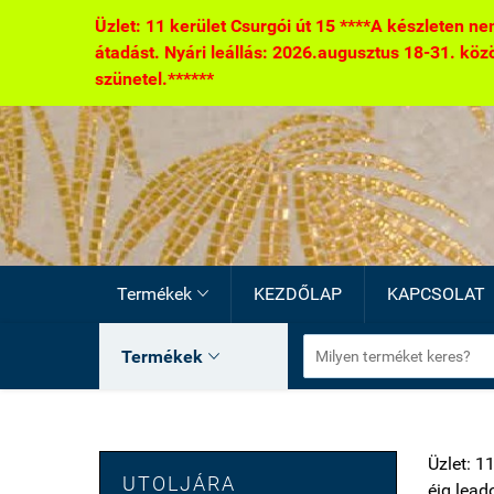
Üzlet: 11 kerület Csurgói út 15 ****A készleten nem
átadást. Nyári leállás: 2026.augusztus 18-31. között
szünetel.******
Termékek
KEZDŐLAP
KAPCSOLAT

Termékek

Üzlet: 1
UTOLJÁRA
éig lead