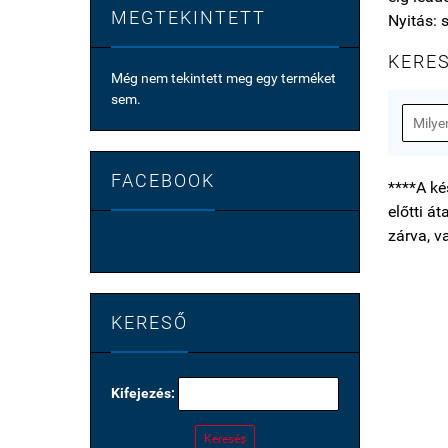
MEGTEKINTETT
Nyitás: s
KERE
Még nem tekintett meg egy terméket
sem.
FACEBOOK
****A ké
előtti á
zárva, v
KERESŐ
Kifejezés:
Keresés