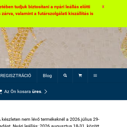
ben tudjuk biztosítani a nyári leállás előtti
X
zárva, valamint a futárszolgálati kiszállítás is
REGISZTRÁCIÓ
Blog





Az Ön kosara
üres
.
A készleten nem lévő termékeknél a 2026.július 29-
átadást. Nyári leállás: 2026.augusztus 18-31. között.