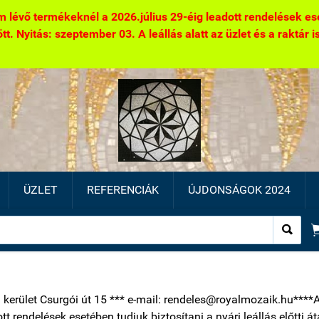
 lévő termékeknél a 2026.július 29-éig leadott rendelések eseté
. Nyitás: szeptember 03. A leállás alatt az üzlet és a raktár is 
ÜZLET
REFERENCIÁK
ÚJDONSÁGOK 2024

1 kerület Csurgói út 15 *** e-mail: rendeles@royalmozaik.hu****
ott rendelések esetében tudjuk biztosítani a nyári leállás előtti 