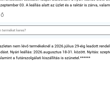
zeptember 03. A leállás alatt az üzlet és a raktár is zárva, valami
SŐ
szleten nem lévő termékeknél a 2026.július 29-éig leadott rendelé
tadást. Nyári leállás: 2026.augusztus 18-31. között. Nyitás: szepte
alamint a futárszolgálati kiszállítás is szünetel.******