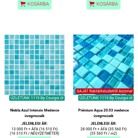


KOSÁRBA
KOSÁRBA
SAJÁT Raktárkészletről Azonnal
ÜZLETÜNK 1119 Bp Csurgoi út
ÜZLETÜNK 1119 Bp Csurgoi út
Niebla Azul Intensio Medence
Prémium Aqua 20.03 medence
üvegmozaik
üvegmozaik
JELENLEGI ÁR:
JELENLEGI ÁR:
13 000 Ft + ÁFA (16 510 Ft)
28 000 Ft + ÁFA (35 560 Ft)
(16 510 Ft / NÉGYZETMÉTER)
(35 560 Ft / m2)