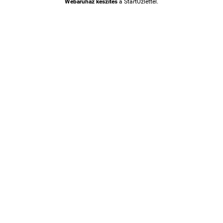
Webáruház készítés
a StartÜzlettel.