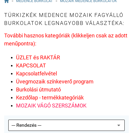

»
MEDENCE BURKOLAT
»
MOZAIK MEDENCE BURKOLATOK
TÜRKIZKÉK MEDENCE MOZAIK FAGYÁLLÓ
BURKOLATOK LEGNAGYOBB VÁLASZTÉKA:
További hasznos kategóriák (klikkeljen csak az adott
menűpontra):
ÜZLET és RAKTÁR
KAPCSOLAT
Kapcsolatfelvétel
Üvegmozaik színkeverő program
Burkolási útmutató
Kezdőlap
- termékkategóriák
MOZAIK VÁGÓ SZERSZÁMOK