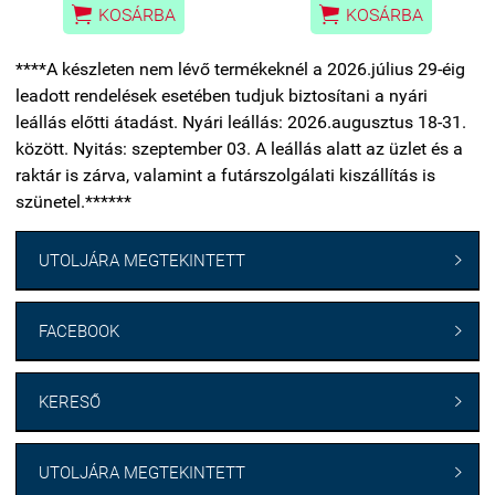


KOSÁRBA
KOSÁRBA
****A készleten nem lévő termékeknél a 2026.július 29-éig
leadott rendelések esetében tudjuk biztosítani a nyári
leállás előtti átadást. Nyári leállás: 2026.augusztus 18-31.
között. Nyitás: szeptember 03. A leállás alatt az üzlet és a
raktár is zárva, valamint a futárszolgálati kiszállítás is
szünetel.******
UTOLJÁRA MEGTEKINTETT

FACEBOOK

KERESŐ

UTOLJÁRA MEGTEKINTETT
