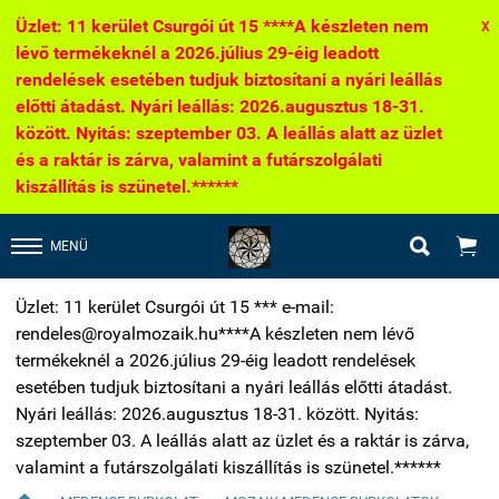
Üzlet: 11 kerület Csurgói út 15 ****A készleten nem
X
lévő termékeknél a 2026.július 29-éig leadott
rendelések esetében tudjuk biztosítani a nyári leállás
előtti átadást. Nyári leállás: 2026.augusztus 18-31.
között. Nyitás: szeptember 03. A leállás alatt az üzlet
és a raktár is zárva, valamint a futárszolgálati
kiszállítás is szünetel.******


MENÜ
Üzlet: 11 kerület Csurgói út 15 *** e-mail:
rendeles@royalmozaik.hu****A készleten nem lévő
termékeknél a 2026.július 29-éig leadott rendelések
esetében tudjuk biztosítani a nyári leállás előtti átadást.
Nyári leállás: 2026.augusztus 18-31. között. Nyitás:
szeptember 03. A leállás alatt az üzlet és a raktár is zárva,
valamint a futárszolgálati kiszállítás is szünetel.******