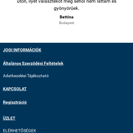
úton, ilyet választékot még sehol nem láttam és
gyönyörűek.
Bettina
Budapest
JOGI INFORMÁCIÓK
Általános Szerződési Feltételek
Adatkezelési Tájékoztató
KAPCSOLAT
Regisztráció
ÜZLET
ELÉRHETŐSÉGEK