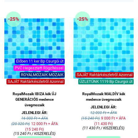
-25%
-25%
Élőben 11 ker Bp Csurgói út
PVC Hegesztett Rögzítéssel
ROYALMOZAIK MOZAIK
SAJÁT Raktárkészletről Azonnal
SAJÁT Raktárkészletről Azonnal
ÜZLETÜNK 1119 Bp Csurgoi út
RoyalMozaik IBIZA kék ÚJ
RoyalMozaik MALDÍV kék
GENERÁCIÓS medence
medence üvegmozaik
üvegmozaik
JELENLEGI ÁR:
JELENLEGI ÁR:
12 000 Ft + ÁFA
16 000 Ft + ÁFA
(15 240 Ft)
9 000 Ft + ÁFA
(20 320 Ft)
12 000 Ft + ÁFA
(11 430 Ft)
(11 430 Ft / KISZERELÉS)
(15 240 Ft)
(15 240 Ft / KISZERELÉS)