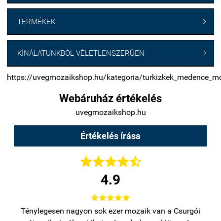
TERMÉKEK

KÍNÁLATUNKBÓL VÉLETLENSZERŰEN

https://uvegmozaikshop.hu/kategoria/turkizkek_medence_m
Webáruház értékelés
uvegmozaikshop.hu
Értékelés írása





4.9





bb
Ténylegesen nagyon sok ezer mozaik van a Csurgói
Na