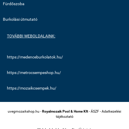
Fürdőszoba
Burkolási útmutató
TOVÁBBI WEBOLDALAINK:
https://medenceburkolatok.hu/
https://metrocsempeshop.hu/
https://mozaikcsempek.hu/
uvegmozaikshop.hu -
Royalmozaik Pool & Home Kft
-
ÁSZF
-
Adatkezelési
tájékoztató