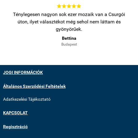





bb
Ténylegesen nagyon sok ezer mozaik van a Csurgói
Na
úton, ilyet választékot még sehol nem láttam és
gyönyörűek.
Bettina
Budapest
JOGI INFORMÁCIÓK
Általános Szerződési Feltételek
Adatkezelési Tájékoztató
KAPCSOLAT
Regisztráció