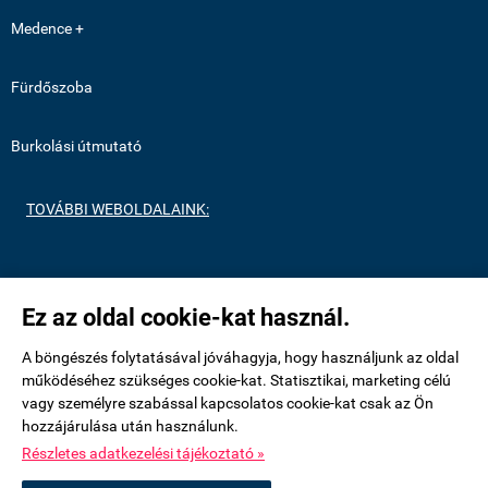
Medence +
Fürdőszoba
Burkolási útmutató
TOVÁBBI WEBOLDALAINK:
https://medenceburkolatok.hu/
Ez az oldal cookie-kat használ.
https://metrocsempeshop.hu/
A böngészés folytatásával jóváhagyja, hogy használjunk az oldal
működéséhez szükséges cookie-kat. Statisztikai, marketing célú
vagy személyre szabással kapcsolatos cookie-kat csak az Ön
https://mozaikcsempek.hu/
hozzájárulása után használunk.
Részletes adatkezelési tájékoztató »