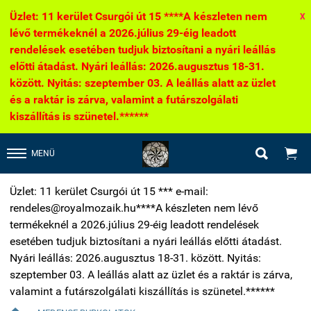
Üzlet: 11 kerület Csurgói út 15 ****A készleten nem
X
lévő termékeknél a 2026.július 29-éig leadott
rendelések esetében tudjuk biztosítani a nyári leállás
előtti átadást. Nyári leállás: 2026.augusztus 18-31.
között. Nyitás: szeptember 03. A leállás alatt az üzlet
és a raktár is zárva, valamint a futárszolgálati
kiszállítás is szünetel.******


MENÜ
Üzlet: 11 kerület Csurgói út 15 *** e-mail:
rendeles@royalmozaik.hu****A készleten nem lévő
termékeknél a 2026.július 29-éig leadott rendelések
esetében tudjuk biztosítani a nyári leállás előtti átadást.
Nyári leállás: 2026.augusztus 18-31. között. Nyitás:
szeptember 03. A leállás alatt az üzlet és a raktár is zárva,
valamint a futárszolgálati kiszállítás is szünetel.******