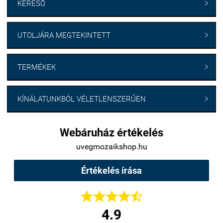
KERESŐ

UTOLJÁRA MEGTEKINTETT

TERMÉKEK

KÍNÁLATUNKBÓL VÉLETLENSZERŰEN

Webáruház értékelés
uvegmozaikshop.hu
Értékelés írása





4.9