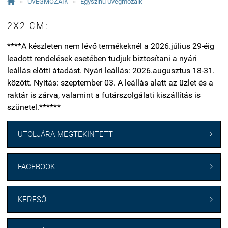

»
ÜVEGMOZAIK
»
Egyszínű Üvegmozaik
2X2 CM:
****A készleten nem lévő termékeknél a 2026.július 29-éig
leadott rendelések esetében tudjuk biztosítani a nyári
leállás előtti átadást. Nyári leállás: 2026.augusztus 18-31.
között. Nyitás: szeptember 03. A leállás alatt az üzlet és a
raktár is zárva, valamint a futárszolgálati kiszállítás is
szünetel.******
UTOLJÁRA MEGTEKINTETT

FACEBOOK

KERESŐ
