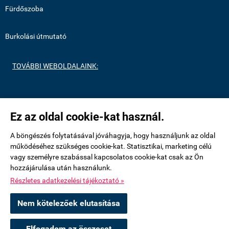
Fürdőszoba
Burkolási útmutató
TOVÁBBI WEBOLDALAINK:
https://medenceburkolatok.hu/
Ez az oldal cookie-kat használ.
https://metrocsempeshop.hu/
A böngészés folytatásával jóváhagyja, hogy használjunk az oldal
működéséhez szükséges cookie-kat. Statisztikai, marketing célú
vagy személyre szabással kapcsolatos cookie-kat csak az Ön
https://mozaikcsempek.hu/
hozzájárulása után használunk.
Részletes adatkezelési tájékoztató »
uvegmozaikshop.hu -
Royalmozaik Pool & Home Kft
-
ÁSZF
-
Adatkezelési
Nem kötelezőek elutasítása
tájékoztató
Elfogadom az összeset