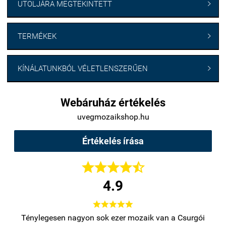
UTOLJÁRA MEGTEKINTETT

TERMÉKEK

KÍNÁLATUNKBÓL VÉLETLENSZERŰEN

Webáruház értékelés
uvegmozaikshop.hu
Értékelés írása





4.9





bb
Ténylegesen nagyon sok ezer mozaik van a Csurgói
Na