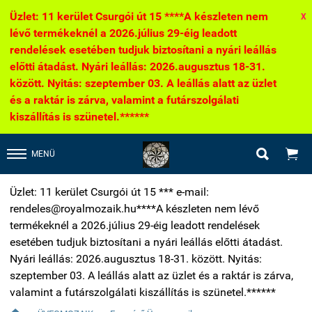
Üzlet: 11 kerület Csurgói út 15 ****A készleten nem
X
lévő termékeknél a 2026.július 29-éig leadott
rendelések esetében tudjuk biztosítani a nyári leállás
előtti átadást. Nyári leállás: 2026.augusztus 18-31.
között. Nyitás: szeptember 03. A leállás alatt az üzlet
és a raktár is zárva, valamint a futárszolgálati
kiszállítás is szünetel.******


MENÜ
Üzlet: 11 kerület Csurgói út 15 *** e-mail:
rendeles@royalmozaik.hu****A készleten nem lévő
termékeknél a 2026.július 29-éig leadott rendelések
esetében tudjuk biztosítani a nyári leállás előtti átadást.
Nyári leállás: 2026.augusztus 18-31. között. Nyitás:
szeptember 03. A leállás alatt az üzlet és a raktár is zárva,
valamint a futárszolgálati kiszállítás is szünetel.******