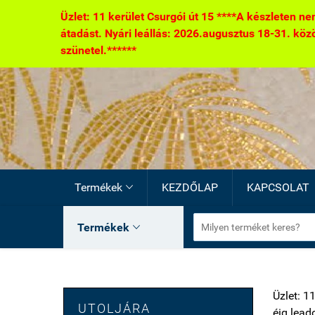
Üzlet: 11 kerület Csurgói út 15 ****A készleten nem
átadást. Nyári leállás: 2026.augusztus 18-31. között
szünetel.******
Termékek
KEZDŐLAP
KAPCSOLAT

Termékek

Üzlet: 1
UTOLJÁRA
éig lead