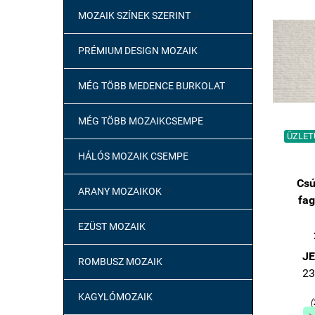
MOZAIK SZÍNEK SZERINT

PRÉMIUM DESIGN MOZAIK
MÉG TÖBB MEDENCE BURKOLAT
MÉG TÖBB MOZAIKCSEMPE
ÜZLETÜ
HÁLÓS MOZAIK CSEMPE
Csú
ARANY MOZAIKOK

fag
EZÜST MOZAIK
JE
ROMBUSZ MOZAIK
23
KAGYLÓMOZAIK
(