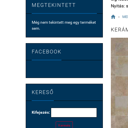
MEGTEKINTETT
Nyitás: s

»
ME
Még nem tekintett meg egy terméket
sem.
KERÁ
FACEBOOK
KERESŐ
Kifejezés:
Keresés