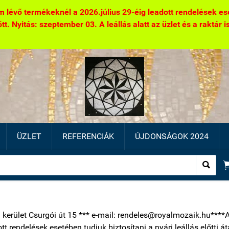
 lévő termékeknél a 2026.július 29-éig leadott rendelések eseté
. Nyitás: szeptember 03. A leállás alatt az üzlet és a raktár is 
ÜZLET
REFERENCIÁK
ÚJDONSÁGOK 2024

1 kerület Csurgói út 15 *** e-mail: rendeles@royalmozaik.hu****
ott rendelések esetében tudjuk biztosítani a nyári leállás előtti 