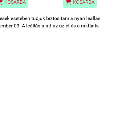


KOSÁRBA
KOSÁRBA
sek esetében tudjuk biztosítani a nyári leállás
mber 03. A leállás alatt az üzlet és a raktár is