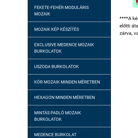
FEKETE-FEHÉR MODULÁRIS
MOZAIK
****A ké
előtti á
MOZAIK KÉP KÉSZÍTÉS
zárva, v
EXCLUSIVE MEDENCE MOZAIK
BURKOLATOK
USZODA BURKOLATOK

KÖR MOZAIK MINDEN MÉRETBEN
HEXAGON MINDEN MÉRETBEN
MINTÁS PADLÓ MOZAIK
BURKOLATOK
MEDENCE BURKOLAT
