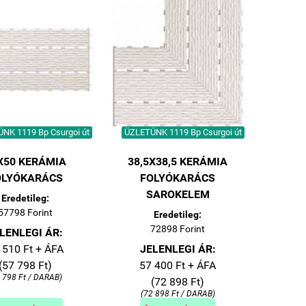
NK 1119 Bp Csurgoi út
ÜZLETÜNK 1119 Bp Csurgoi út
X50 KERÁMIA
38,5X38,5 KERÁMIA
OLYÓKARÁCS
FOLYÓKARÁCS
SAROKELEM
Eredetileg:
57798 Forint
Eredetileg:
72898 Forint
LENLEGI ÁR:
 510 Ft + ÁFA
JELENLEGI ÁR:
(57 798 Ft)
57 400 Ft + ÁFA
 798 Ft / DARAB)
(72 898 Ft)
(72 898 Ft / DARAB)