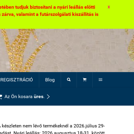
ben tudjuk biztosítani a nyári leállás előtti
X
zárva, valamint a futárszolgálati kiszállítás is
REGISZTRÁCIÓ
Blog





Az Ön kosara
üres
.
A készleten nem lévő termékeknél a 2026.július 29-
átadást. Nyári leállás: 2026.augusztus 18-31. között.