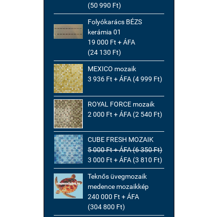
(50 990 Ft)
Folyókarács BÉZS
kerámia 01
19 000 Ft + ÁFA
(24 130 Ft)
MEXICO mozaik
3 936 Ft + ÁFA (4 999 Ft)
ROYAL FORCE mozaik
2 000 Ft + ÁFA (2 540 Ft)
CUBE FRESH MOZAIK
5 000 Ft + ÁFA (6 350 Ft)
3 000 Ft + ÁFA (3 810 Ft)
Teknős üvegmozaik
medence mozaikkép
240 000 Ft + ÁFA
(304 800 Ft)