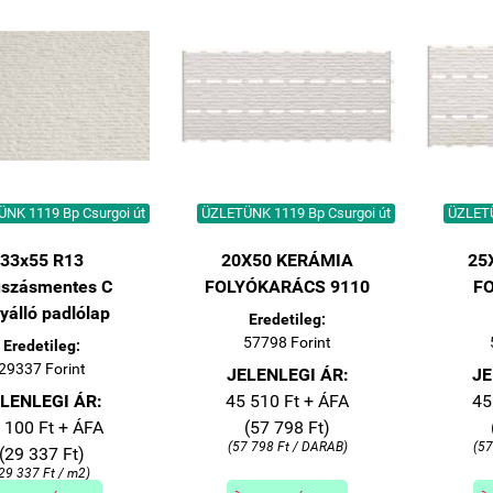
NK 1119 Bp Csurgoi út
ÜZLETÜNK 1119 Bp Csurgoi út
ÜZLETÜ
33x55 R13
20X50 KERÁMIA
25
szásmentes C
FOLYÓKARÁCS 9110
F
yálló padlólap
Eredetileg:
57798 Forint
Eredetileg:
29337 Forint
JELENLEGI ÁR:
JE
LENLEGI ÁR:
45 510 Ft + ÁFA
45
 100 Ft + ÁFA
(57 798 Ft)
(57 798 Ft / DARAB)
(57
(29 337 Ft)
29 337 Ft / m2)