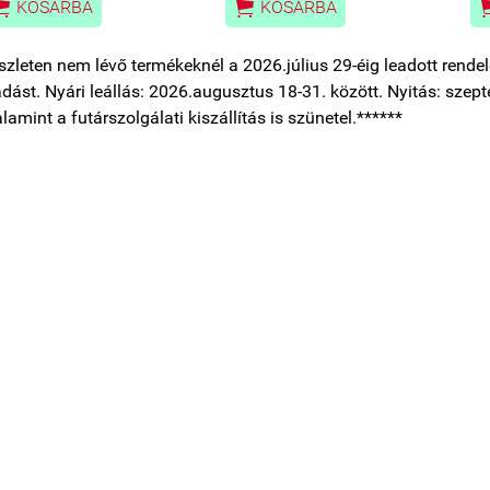


KOSÁRBA
KOSÁRBA
szleten nem lévő termékeknél a 2026.július 29-éig leadott rendelé
tadást. Nyári leállás: 2026.augusztus 18-31. között. Nyitás: szepte
alamint a futárszolgálati kiszállítás is szünetel.******