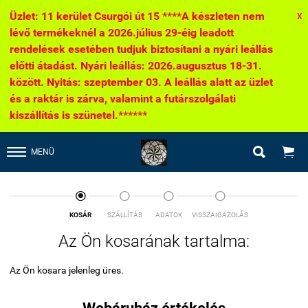
Üzlet: 11 kerület Csurgói út 15 ****A készleten nem
X
lévő termékeknél a 2026.július 29-éig leadott
rendelések esetében tudjuk biztosítani a nyári leállás
előtti átadást. Nyári leállás: 2026.augusztus 18-31.
között. Nyitás: szeptember 03. A leállás alatt az üzlet
és a raktár is zárva, valamint a futárszolgálati
kiszállítás is szünetel.******


MENÜ




KOSÁR
SZÁLLÍTÁS
ADATOK
VISSZAIGAZOLÁS
Az Ön kosarának tartalma:
Az Ön kosara jelenleg üres.