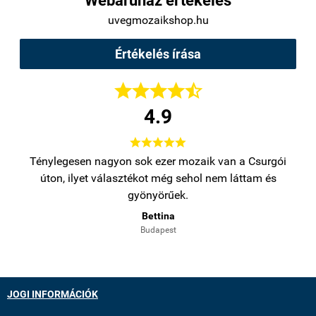
Webáruház értékelés
uvegmozaikshop.hu
Értékelés írása





4.9





bb
Ténylegesen nagyon sok ezer mozaik van a Csurgói
Na
úton, ilyet választékot még sehol nem láttam és
gyönyörűek.
Bettina
Budapest
JOGI INFORMÁCIÓK