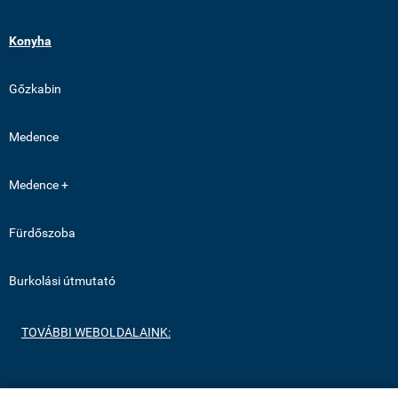
Konyha
Gőzkabin
Medence
Medence +
Fürdőszoba
Burkolási útmutató
TOVÁBBI WEBOLDALAINK:
https://medenceburkolatok.hu/