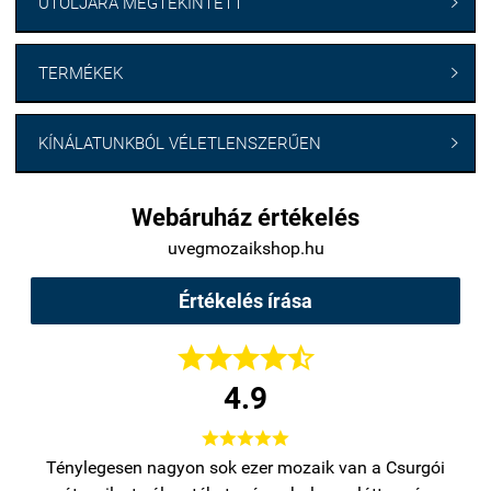
UTOLJÁRA MEGTEKINTETT

TERMÉKEK

KÍNÁLATUNKBÓL VÉLETLENSZERŰEN

Webáruház értékelés
uvegmozaikshop.hu
Értékelés írása





4.9





bb
Ténylegesen nagyon sok ezer mozaik van a Csurgói
Na