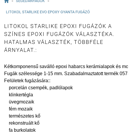

»
SEGÉDANYAGOK
»
LITOKOL STARLIKE EVO EPOXY GYANTA FUGÁZÓ
LITOKOL STARLIKE EPOXI FUGÁZÓK A
SZÍNES EPOXI FUGÁZÓK VÁLASZTÉKA.
HATALMAS VÁLASZTÉK, TÖBBFÉLE
ÁRNYALAT.:
Kétkomponensű saválló epoxi habarcs kerámialapok és moza
Fugák szélessége 1-15 mm. Szabadalmaztatott termék 0574
Felületek fugázására::

    porcelán csempék, padlólapok

    klinkertégla

    üvegmozaik

    fém mozaik

    természetes kő

    rekonstruált kő

    fa burkolatok
