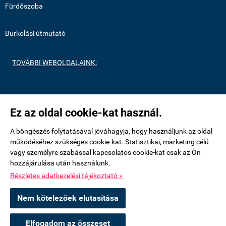
Fürdőszoba
Burkolási útmutató
TOVÁBBI WEBOLDALAINK:
https://medenceburkolatok.hu/
Ez az oldal cookie-kat használ.
https://metrocsempeshop.hu/
A böngészés folytatásával jóváhagyja, hogy használjunk az oldal
működéséhez szükséges cookie-kat. Statisztikai, marketing célú
vagy személyre szabással kapcsolatos cookie-kat csak az Ön
https://mozaikcsempek.hu/
hozzájárulása után használunk.
Részletes adatkezelési tájékoztató »
uvegmozaikshop.hu -
Royalmozaik Pool & Home Kft
-
ÁSZF
-
Adatkezelési
Nem kötelezőek elutasítása
tájékoztató
Elfogadom az összeset