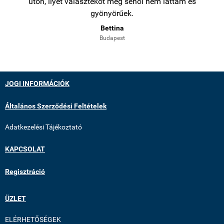
úton, ilyet választékot még sehol nem láttam és
gyönyörűek.
Bettina
Budapest
JOGI INFORMÁCIÓK
Általános Szerződési Feltételek
Adatkezelési Tájékoztató
KAPCSOLAT
Regisztráció
ÜZLET
ELÉRHETŐSÉGEK