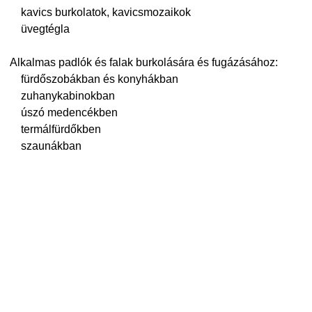
    kavics burkolatok, kavicsmozaikok

    üvegtégla
Alkalmas padlók és falak burkolására és fugázásához:

    fürdőszobákban és 
konyhákban

    zuhanykabinokban

    úszó medencékben

    termálfürdőkben

    szaunákban

    török ​​fürdőkben

 Különösen alkalmas élelmiszer-környezetben:

    tejfeldolgozók

    sörgyárak és pincészetek

    vágóhidak- hentesüzletek

  éttermekben és cukrászdákban