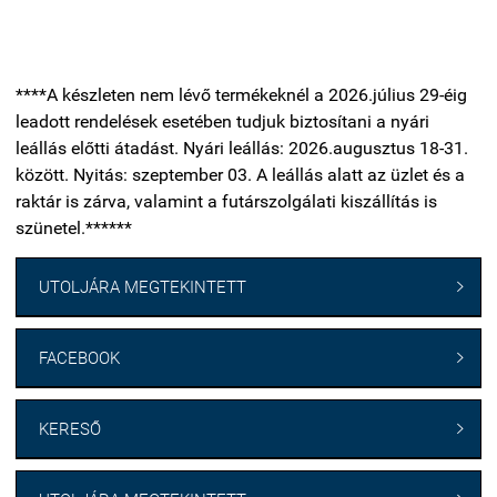
****A készleten nem lévő termékeknél a 2026.július 29-éig
leadott rendelések esetében tudjuk biztosítani a nyári
leállás előtti átadást. Nyári leállás: 2026.augusztus 18-31.
között. Nyitás: szeptember 03. A leállás alatt az üzlet és a
raktár is zárva, valamint a futárszolgálati kiszállítás is
szünetel.******
UTOLJÁRA MEGTEKINTETT

FACEBOOK

KERESŐ
