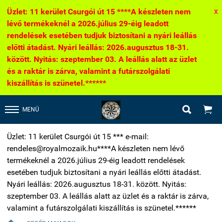
Üzlet: 11 kerület Csurgói út 15 ****A készleten nem
X
lévő termékeknél a 2026.július 29-éig leadott
rendelések esetében tudjuk biztosítani a nyári leállás
előtti átadást. Nyári leállás: 2026.augusztus 18-31.
között. Nyitás: szeptember 03. A leállás alatt az üzlet
és a raktár is zárva, valamint a futárszolgálati
kiszállítás is szünetel.******


MENÜ
Üzlet: 11 kerület Csurgói út 15 *** e-mail:
rendeles@royalmozaik.hu****A készleten nem lévő
termékeknél a 2026.július 29-éig leadott rendelések
esetében tudjuk biztosítani a nyári leállás előtti átadást.
Nyári leállás: 2026.augusztus 18-31. között. Nyitás:
szeptember 03. A leállás alatt az üzlet és a raktár is zárva,
valamint a futárszolgálati kiszállítás is szünetel.******