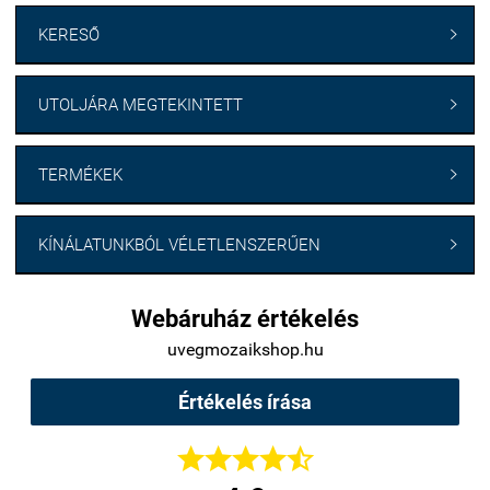
KERESŐ

UTOLJÁRA MEGTEKINTETT

TERMÉKEK

KÍNÁLATUNKBÓL VÉLETLENSZERŰEN

Webáruház értékelés
uvegmozaikshop.hu
Értékelés írása




