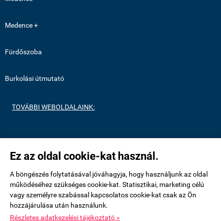
Medence +
Fürdőszoba
Burkolási útmutató
TOVÁBBI WEBOLDALAINK:
https://medenceburkolatok.hu/
Ez az oldal cookie-kat használ.
https://metrocsempeshop.hu/
A böngészés folytatásával jóváhagyja, hogy használjunk az oldal
működéséhez szükséges cookie-kat. Statisztikai, marketing célú
vagy személyre szabással kapcsolatos cookie-kat csak az Ön
https://mozaikcsempek.hu/
hozzájárulása után használunk.
Részletes adatkezelési tájékoztató »