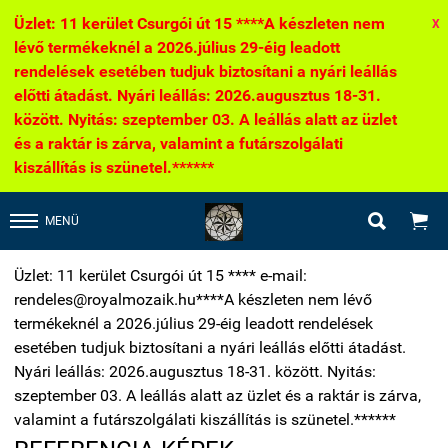
Üzlet: 11 kerület Csurgói út 15 ****A készleten nem
X
lévő termékeknél a 2026.július 29-éig leadott
rendelések esetében tudjuk biztosítani a nyári leállás
előtti átadást. Nyári leállás: 2026.augusztus 18-31.
között. Nyitás: szeptember 03. A leállás alatt az üzlet
és a raktár is zárva, valamint a futárszolgálati
kiszállítás is szünetel.******


MENÜ
Üzlet: 11 kerület Csurgói út 15 **** e-mail:
rendeles@royalmozaik.hu****A készleten nem lévő
termékeknél a 2026.július 29-éig leadott rendelések
esetében tudjuk biztosítani a nyári leállás előtti átadást.
Nyári leállás: 2026.augusztus 18-31. között. Nyitás:
szeptember 03. A leállás alatt az üzlet és a raktár is zárva,
valamint a futárszolgálati kiszállítás is szünetel.******