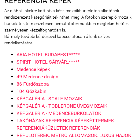
REFERENCIA KÉPEK
Az alábbi linkekre kattintva kész mozaikburkolatos alkotások
rendszerezett kategóriáit tekintheti meg. A fotókon szereplő mozaik
burkolatok természetesen bemutatótermünkben megtekinthetőek
személyesen kézzelfoghatóan is.
Bármely további kérdésével kapcsolatosan állunk szíves
rendelkezésére!
ARIA HOTEL BUDAPEST*****
SPIRIT HOTEL SÁRVÁR,,*****
Medence képek
49 Medence design
86 Fürdőszoba
104 Gőzkabin
KÉPGALÉRIA - SCALE MOZAIK
KÉPGALÉRIA - TOBLERONE ÜVEGMOZAIK
KÉPGALÉRIA - MEDENCEBURKOLATOK
LAKÓHÁZAK REFERENCIA-KÉPEK
ÉTTERMEK
REFERENCIÁK
ÜZLETEK REFERENCIÁK
REPÜLŐTEREK, METRÓ ÁLLOMÁSOK, LUXUS HAJÓK