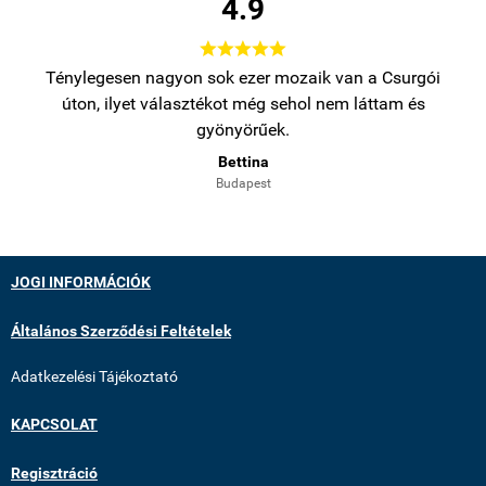
4.9





bb
Ténylegesen nagyon sok ezer mozaik van a Csurgói
Na
úton, ilyet választékot még sehol nem láttam és
gyönyörűek.
Bettina
Budapest
JOGI INFORMÁCIÓK
Általános Szerződési Feltételek
Adatkezelési Tájékoztató
KAPCSOLAT
Regisztráció