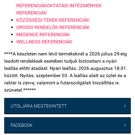
REFERENCIÁK
OKTATÁSI INTÉZMÉNYEK
REFERENCIÁK
KÖZÖSSÉGI TEREK REFERENCIÁK
ORVOSI RENDELŐK REFERENCIÁK
MEDENCE REFERENCIÁK
WELLNESS REFERENCIÁK
****A készleten nem lévő termékeknél a 2026.július 29-éig
leadott rendelések esetében tudjuk biztosítani a nyári
leállás előtti átadást. Nyári leállás: 2026.augusztus 18-31.
között. Nyitás: szeptember 03. A leállás alatt az üzlet és a
raktár is zárva, valamint a futárszolgálati kiszállítás is
szünetel.******
UTOLJÁRA MEGTEKINTETT

FACEBOOK
