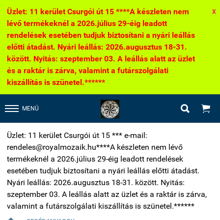
Üzlet: 11 kerület Csurgói út 15 ****A készleten nem
X
lévő termékeknél a 2026.július 29-éig leadott
rendelések esetében tudjuk biztosítani a nyári leállás
előtti átadást. Nyári leállás: 2026.augusztus 18-31.
között. Nyitás: szeptember 03. A leállás alatt az üzlet
és a raktár is zárva, valamint a futárszolgálati
kiszállítás is szünetel.******


MENÜ
Üzlet: 11 kerület Csurgói út 15 *** e-mail:
rendeles@royalmozaik.hu****A készleten nem lévő
termékeknél a 2026.július 29-éig leadott rendelések
esetében tudjuk biztosítani a nyári leállás előtti átadást.
Nyári leállás: 2026.augusztus 18-31. között. Nyitás:
szeptember 03. A leállás alatt az üzlet és a raktár is zárva,
valamint a futárszolgálati kiszállítás is szünetel.******