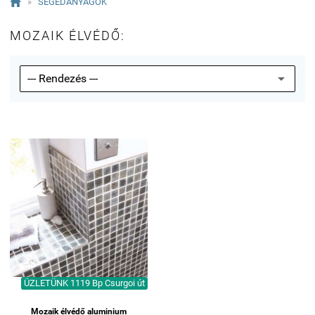

»
SEGÉDANYAGOK
MOZAIK ÉLVÉDŐ:
ÜZLETÜNK 1119 Bp Csurgoi út
Mozaik élvédő aluminium