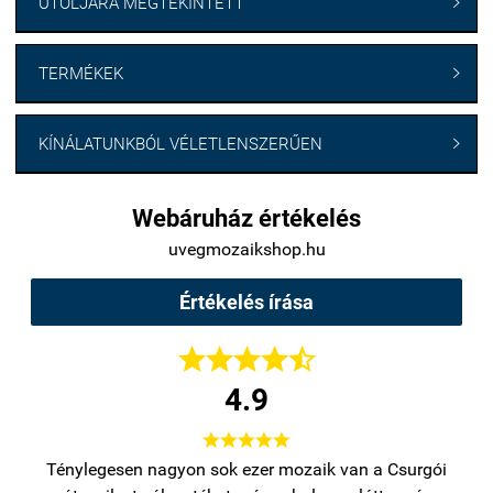
UTOLJÁRA MEGTEKINTETT

TERMÉKEK

KÍNÁLATUNKBÓL VÉLETLENSZERŰEN

Webáruház értékelés
uvegmozaikshop.hu
Értékelés írása





4.9





bb
Ténylegesen nagyon sok ezer mozaik van a Csurgói
Na