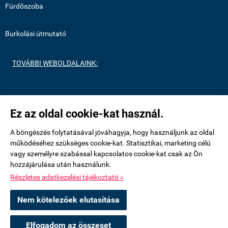
Fürdőszoba
Burkolási útmutató
TOVÁBBI WEBOLDALAINK:
https://medenceburkolatok.hu/
Ez az oldal cookie-kat használ.
https://metrocsempeshop.hu/
A böngészés folytatásával jóváhagyja, hogy használjunk az oldal
működéséhez szükséges cookie-kat. Statisztikai, marketing célú
vagy személyre szabással kapcsolatos cookie-kat csak az Ön
https://mozaikcsempek.hu/
hozzájárulása után használunk.
Részletes adatkezelési tájékoztató »
uvegmozaikshop.hu -
Royalmozaik Pool & Home Kft
-
ÁSZF
-
Adatkezelési
Nem kötelezőek elutasítása
tájékoztató
Elfogadom az összeset