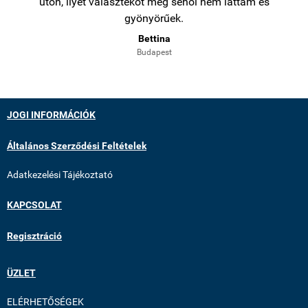
úton, ilyet választékot még sehol nem láttam és
gyönyörűek.
Bettina
Budapest
JOGI INFORMÁCIÓK
Általános Szerződési Feltételek
Adatkezelési Tájékoztató
KAPCSOLAT
Regisztráció
ÜZLET
ELÉRHETŐSÉGEK