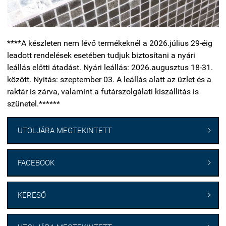
****A készleten nem lévő termékeknél a 2026.július 29-éig
leadott rendelések esetében tudjuk biztosítani a nyári
leállás előtti átadást. Nyári leállás: 2026.augusztus 18-31.
között. Nyitás: szeptember 03. A leállás alatt az üzlet és a
raktár is zárva, valamint a futárszolgálati kiszállítás is
szünetel.******
UTOLJÁRA MEGTEKINTETT

FACEBOOK

KERESŐ
