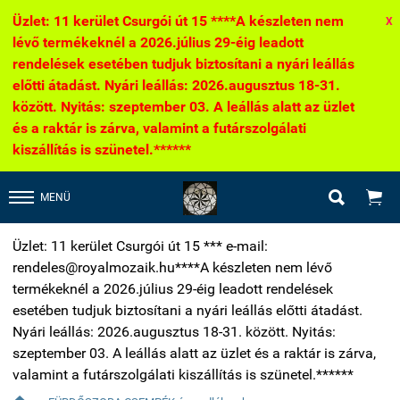
Üzlet: 11 kerület Csurgói út 15 ****A készleten nem
X
lévő termékeknél a 2026.július 29-éig leadott
rendelések esetében tudjuk biztosítani a nyári leállás
előtti átadást. Nyári leállás: 2026.augusztus 18-31.
között. Nyitás: szeptember 03. A leállás alatt az üzlet
és a raktár is zárva, valamint a futárszolgálati
kiszállítás is szünetel.******


MENÜ
Üzlet: 11 kerület Csurgói út 15 *** e-mail:
rendeles@royalmozaik.hu****A készleten nem lévő
termékeknél a 2026.július 29-éig leadott rendelések
esetében tudjuk biztosítani a nyári leállás előtti átadást.
Nyári leállás: 2026.augusztus 18-31. között. Nyitás:
szeptember 03. A leállás alatt az üzlet és a raktár is zárva,
valamint a futárszolgálati kiszállítás is szünetel.******