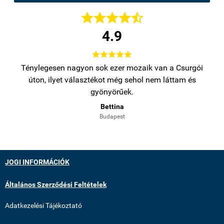





4.9





bb
Ténylegesen nagyon sok ezer mozaik van a Csurgói
Na
úton, ilyet választékot még sehol nem láttam és
gyönyörűek.
Bettina
Budapest
JOGI INFORMÁCIÓK
Általános Szerződési Feltételek
Adatkezelési Tájékoztató