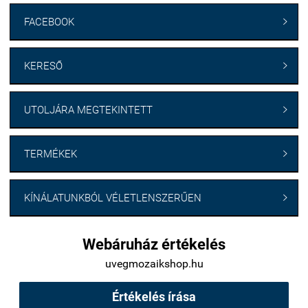
FACEBOOK

KERESŐ

UTOLJÁRA MEGTEKINTETT

TERMÉKEK

KÍNÁLATUNKBÓL VÉLETLENSZERŰEN

Webáruház értékelés
uvegmozaikshop.hu
Értékelés írása