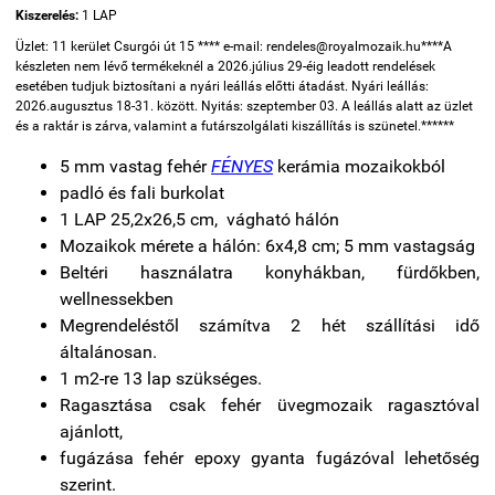
Kiszerelés:
1 LAP
Üzlet: 11 kerület Csurgói út 15 **** e-mail: rendeles@royalmozaik.hu****A
készleten nem lévő termékeknél a 2026.július 29-éig leadott rendelések
esetében tudjuk biztosítani a nyári leállás előtti átadást. Nyári leállás:
2026.augusztus 18-31. között. Nyitás: szeptember 03. A leállás alatt az üzlet
és a raktár is zárva, valamint a futárszolgálati kiszállítás is szünetel.******
5 mm vastag fehér
FÉNYES
kerámia mozaikokból
padló és fali burkolat
1 LAP 25,2x26,5 cm, vágható hálón
Mozaikok mérete a hálón: 6x4,8 cm; 5 mm vastagság
Beltéri használatra konyhákban, fürdőkben,
wellnessekben
Megrendeléstől számítva 2 hét szállítási idő
általánosan.
1 m2-re 13 lap szükséges.
Ragasztása csak fehér üvegmozaik ragasztóval
ajánlott,
fugázása fehér epoxy gyanta fugázóval lehetőség
szerint.