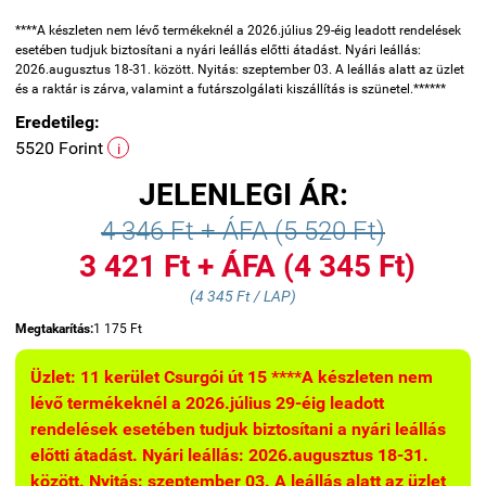
****A készleten nem lévő termékeknél a 2026.július 29-éig leadott rendelések
esetében tudjuk biztosítani a nyári leállás előtti átadást. Nyári leállás:
2026.augusztus 18-31. között. Nyitás: szeptember 03. A leállás alatt az üzlet
és a raktár is zárva, valamint a futárszolgálati kiszállítás is szünetel.******
Eredetileg:
5520 Forint
i
JELENLEGI ÁR:
4 346 Ft + ÁFA (5 520 Ft)
3 421 Ft + ÁFA (4 345 Ft)
(4 345 Ft / LAP)
Megtakarítás:
1 175 Ft
Üzlet: 11 kerület Csurgói út 15 ****A készleten nem
lévő termékeknél a 2026.július 29-éig leadott
rendelések esetében tudjuk biztosítani a nyári leállás
előtti átadást. Nyári leállás: 2026.augusztus 18-31.
között. Nyitás: szeptember 03. A leállás alatt az üzlet