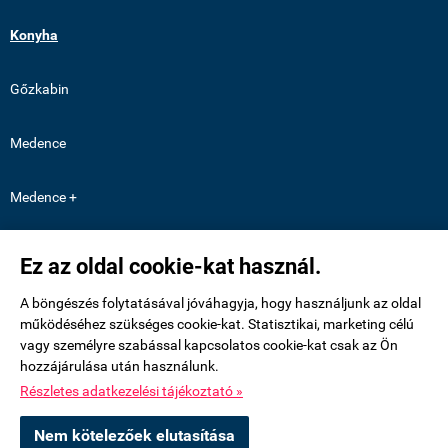
Konyha
Gőzkabin
Medence
Medence +
Fürdőszoba
Ez az oldal cookie-kat használ.
A böngészés folytatásával jóváhagyja, hogy használjunk az oldal
Burkolási útmutató
működéséhez szükséges cookie-kat. Statisztikai, marketing célú
vagy személyre szabással kapcsolatos cookie-kat csak az Ön
TOVÁBBI WEBOLDALAINK:
hozzájárulása után használunk.
Részletes adatkezelési tájékoztató »
Nem kötelezőek elutasítása
https://medenceburkolatok.hu/