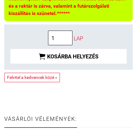
és a raktár is zárva, valamint a futárszolgálati
kiszállítás is szünetel.******
LAP

KOSÁRBA HELYEZÉS
Felvitel a kedvencek közé »
VÁSÁRLÓI VÉLEMÉNYEK: