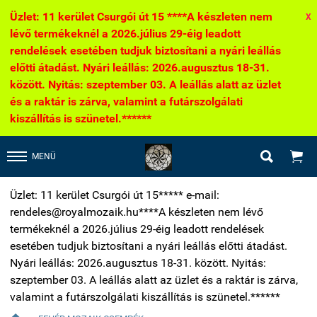
Üzlet: 11 kerület Csurgói út 15 ****A készleten nem
X
lévő termékeknél a 2026.július 29-éig leadott
rendelések esetében tudjuk biztosítani a nyári leállás
előtti átadást. Nyári leállás: 2026.augusztus 18-31.
között. Nyitás: szeptember 03. A leállás alatt az üzlet
és a raktár is zárva, valamint a futárszolgálati
kiszállítás is szünetel.******


MENÜ
Üzlet: 11 kerület Csurgói út 15***** e-mail:
rendeles@royalmozaik.hu****A készleten nem lévő
termékeknél a 2026.július 29-éig leadott rendelések
esetében tudjuk biztosítani a nyári leállás előtti átadást.
Nyári leállás: 2026.augusztus 18-31. között. Nyitás:
szeptember 03. A leállás alatt az üzlet és a raktár is zárva,
valamint a futárszolgálati kiszállítás is szünetel.******