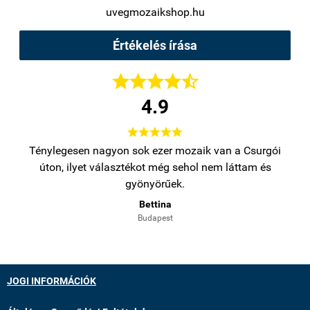
uvegmozaikshop.hu
Értékelés írása





4.9





bb
Ténylegesen nagyon sok ezer mozaik van a Csurgói
Na
úton, ilyet választékot még sehol nem láttam és
gyönyörűek.
Bettina
Budapest
JOGI INFORMÁCIÓK