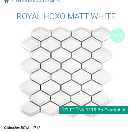

»
FEHÉR MOZAIK CSEMPÉK
ROYAL HOXO MATT WHITE
-21%
ÜZLETÜNK 1119 Bp Csurgoi út
Cikkszám:
ROYAL 1712