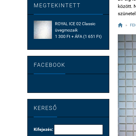
MEGTEKINTETT
között. N
szünetel
ROYAL ICE 02 Classic

»
FE
üvegmozaik
1 300 Ft + ÁFA (1 651 Ft)
FACEBOOK
KERESŐ
Kifejezés: