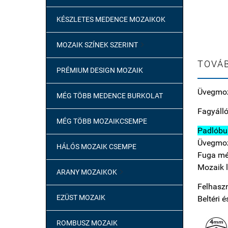
KÉSZLETES MEDENCE MOZAIKOK
MOZAIK SZÍNEK SZERINT

TOVÁB
PRÉMIUM DESIGN MOZAIK
Üvegmoz
MÉG TÖBB MEDENCE BURKOLAT
Fagyálló
MÉG TÖBB MOZAIKCSEMPE
Padlóbur
Üvegmoz
HÁLÓS MOZAIK CSEMPE
Fuga mé
Mozaik 
ARANY MOZAIKOK

Felhaszn
EZÜST MOZAIK
Beltéri é
ROMBUSZ MOZAIK