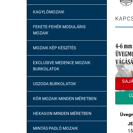
KAGYLÓMOZAIK
KAPC
FEKETE-FEHÉR MODULÁRIS
MOZAIK
MOZAIK KÉP KÉSZÍTÉS
EXCLUSIVE MEDENCE MOZAIK
BURKOLATOK
SAJÁT
USZODA BURKOLATOK

Ü
KÖR MOZAIK MINDEN MÉRETBEN
HEXAGON MINDEN MÉRETBEN
Üvegm
JE
MINTÁS PADLÓ MOZAIK
15