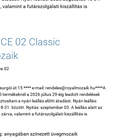
, valamint a futárszolgálati kiszállítás is
CE 02 Classic
zaik
ce.02
P
 Csurgói út 15 **** e-mail: rendeles@royalmozaik.hu****A
ő termékeknél a 2026.július 29-éig leadott rendelések
tosítani a nyári leállás előtti átadást. Nyári leállás:
-31. között. Nyitás: szeptember 03. A leállás alatt az
s zárva, valamint a futárszolgálati kiszállítás is
: anyagában színezett üvegmozaik