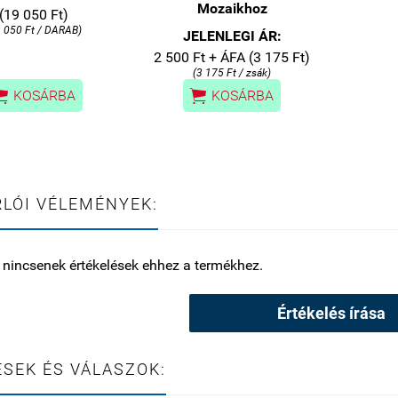
Mozaikhoz
(19 050 Ft)
9 050 Ft / DARAB)
JELENLEGI ÁR:
2 500 Ft + ÁFA (3 175 Ft)
(3 175 Ft / zsák)


KOSÁRBA
KOSÁRBA
LÓI VÉLEMÉNYEK:
 nincsenek értékelések ehhez a termékhez.
Értékelés írása
SEK ÉS VÁLASZOK: