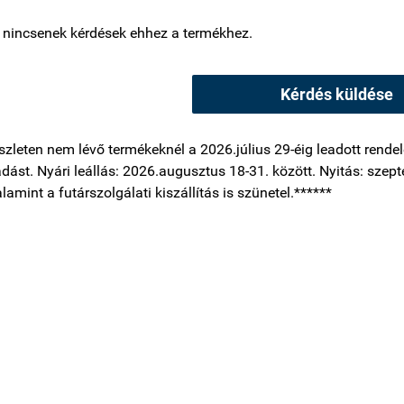
 nincsenek kérdések ehhez a termékhez.
Kérdés küldése
szleten nem lévő termékeknél a 2026.július 29-éig leadott rendelé
tadást. Nyári leállás: 2026.augusztus 18-31. között. Nyitás: szepte
alamint a futárszolgálati kiszállítás is szünetel.******