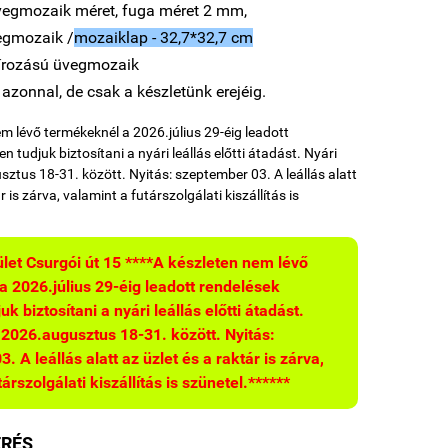
egmozaik méret, fuga méret 2 mm,
egmozaik /
mozaiklap - 32,7*32,7 cm
írozású üvegmozaik
 azonnal, de csak a készletünk erejéig.
em lévő termékeknél a 2026.július 29-éig leadott
n tudjuk biztosítani a nyári leállás előtti átadást. Nyári
sztus 18-31. között. Nyitás: szeptember 03. A leállás alatt
r is zárva, valamint a futárszolgálati kiszállítás is
ület Csurgói út 15 ****A készleten nem lévő
 2026.július 29-éig leadott rendelések
k biztosítani a nyári leállás előtti átadást.
: 2026.augusztus 18-31. között. Nyitás:
 A leállás alatt az üzlet és a raktár is zárva,
árszolgálati kiszállítás is szünetel.******
ÉRÉS