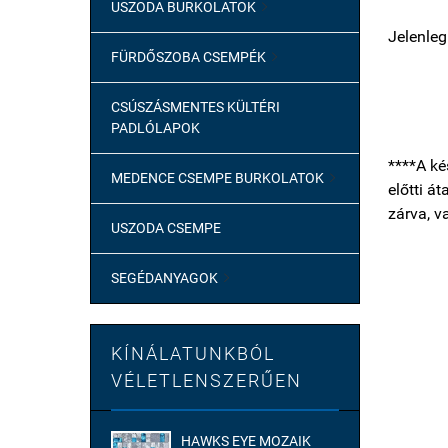
USZODA BURKOLATOK

Jelenleg
FÜRDŐSZOBA CSEMPÉK

CSÚSZÁSMENTES KÜLTÉRI
PADLÓLAPOK
****A ké
MEDENCE CSEMPE BURKOLATOK

előtti á
zárva, v
USZODA CSEMPE
SEGÉDANYAGOK

KÍNÁLATUNKBÓL
VÉLETLENSZERŰEN
HAWKS EYE MOZAIK