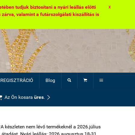
ben tudjuk biztosítani a nyári leállás előtti
X
zárva, valamint a futárszolgálati kiszállítás is
REGISZTRÁCIÓ
Blog





Az Ön kosara
üres
.
*A készleten nem lévő termékeknél a 2026.július
ti átadást. Nyári leállás: 2026.augusztus 18-31.