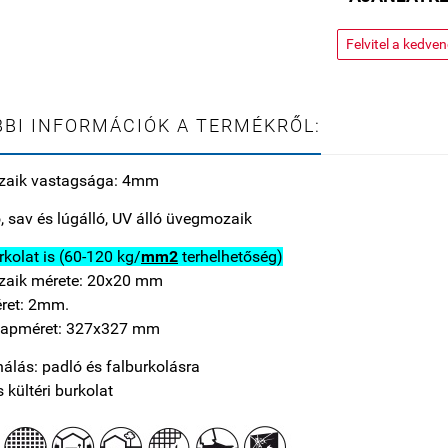
Felvitel a kedve
BI INFORMÁCIÓK A TERMÉKRŐL:
aik vastagsága: 4mm
, sav és lúgálló, UV álló üvegmozaik
kolat is (60-120 kg/
mm2
terhelhetőség)
aik mérete: 20x20 mm
ret: 2mm.
lapméret: 327x327 mm
álás: padló és falburkolásra
s kültéri burkolat