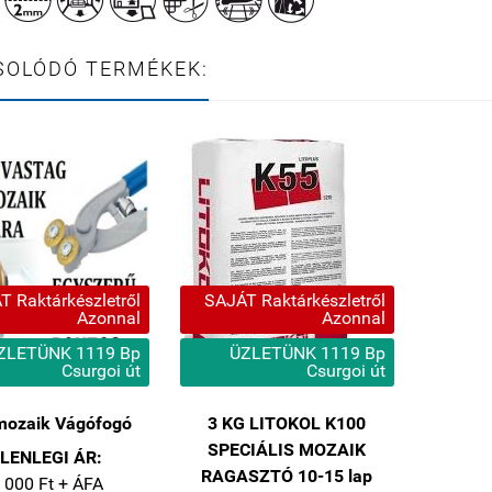
SOLÓDÓ TERMÉKEK:
 Raktárkészletről
SAJÁT Raktárkészletről
Azonnal
Azonnal
ZLETÜNK 1119 Bp
ÜZLETÜNK 1119 Bp
Csurgoi út
Csurgoi út
ozaik Vágófogó
3 KG LITOKOL K100
SPECIÁLIS MOZAIK
LENLEGI ÁR:
RAGASZTÓ 10-15 lap
 000 Ft + ÁFA