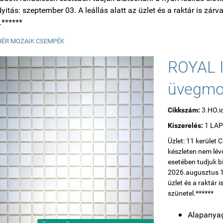
yitás: szeptember 03. A leállás alatt az üzlet és a raktár is zárva
.******
HÉR MOZAIK CSEMPÉK
ROYAL I
üvegmo
Cikkszám:
3.HO.i
Kiszerelés:
1 LA
Üzlet: 11 kerület
készleten nem lév
esetében tudjuk biz
2026.augusztus 18
üzlet és a raktár i
szünetel.******
Alapanyag