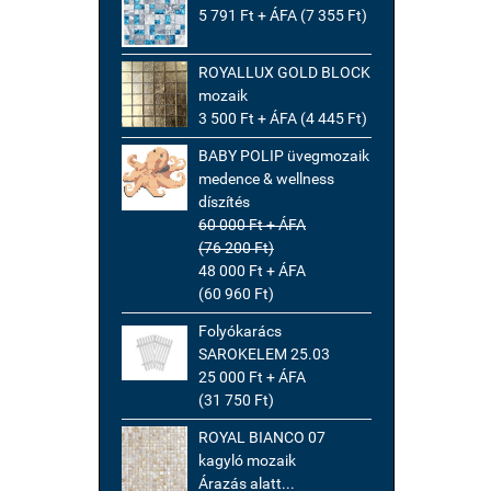
5 791 Ft + ÁFA (7 355 Ft)
ROYALLUX GOLD BLOCK
mozaik
3 500 Ft + ÁFA (4 445 Ft)
BABY POLIP üvegmozaik
medence & wellness
díszítés
60 000 Ft + ÁFA
(76 200 Ft)
48 000 Ft + ÁFA
(60 960 Ft)
Folyókarács
SAROKELEM 25.03
25 000 Ft + ÁFA
(31 750 Ft)
ROYAL BIANCO 07
kagyló mozaik
Árazás alatt...