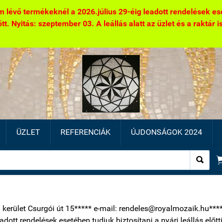
 lévő termékeknél a 2026.július 29-éig leadott rendelések eseté
. Nyitás: szeptember 03. A leállás alatt az üzlet és a raktár is 
ÜZLET
REFERENCIÁK
ÚJDONSÁGOK 2024

1 kerület Csurgói út 15***** e-mail: rendeles@royalmozaik.hu***
eadott rendelések esetében tudjuk biztosítani a nyári leállás előt