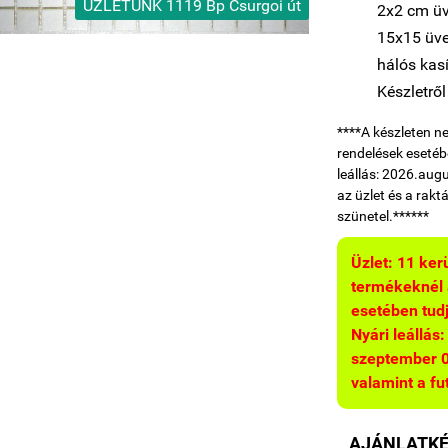
ÜZLETÜNK 1119 Bp Csurgoi út
2x2 cm üv
15x15 üv
hálós kas
Készletről
****A készleten n
rendelések esetébe
leállás: 2026.augu
az üzlet és a raktá
szünetel.******
Üzlet: 11 ker
termékeknél a
esetében tudju
Nyári leállás
szeptember 03.
valamint a fut
AJÁNLATK