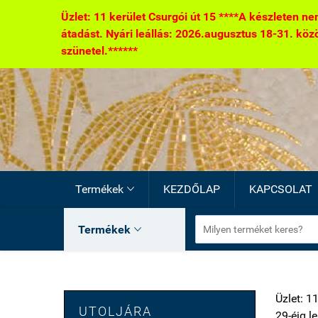
Üzlet: 11 kerület Csurgói út 15 ****A készleten nem
átadást. Nyári leállás: 2026.augusztus 18-31. között
szünetel.******
Termékek
KEZDŐLAP
KAPCSOLAT

Termékek

Üzlet: 1
UTOLJÁRA
29-éig l